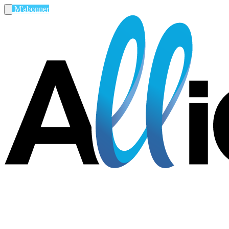
M'abonner