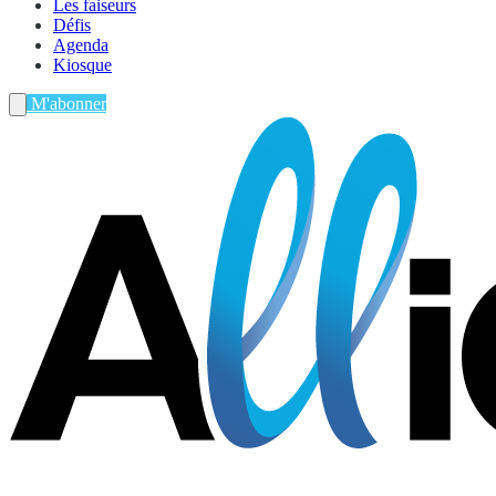
Les faiseurs
Défis
Agenda
Kiosque
M'abonner