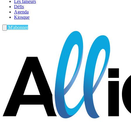
Les faiseurs
Défis
Agenda
Kiosque
M'abonner