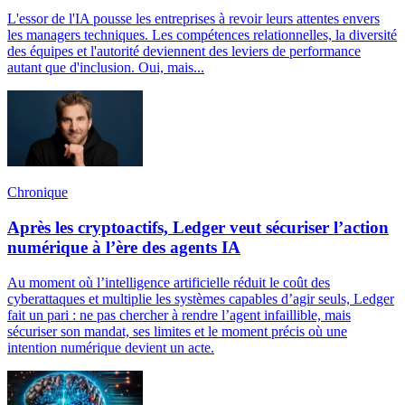
L'essor de l'IA pousse les entreprises à revoir leurs attentes envers
les managers techniques. Les compétences relationnelles, la diversité
des équipes et l'autorité deviennent des leviers de performance
autant que d'inclusion. Oui, mais...
Chronique
Après les cryptoactifs, Ledger veut sécuriser l’action
numérique à l’ère des agents IA
Au moment où l’intelligence artificielle réduit le coût des
cyberattaques et multiplie les systèmes capables d’agir seuls, Ledger
fait un pari : ne pas chercher à rendre l’agent infaillible, mais
sécuriser son mandat, ses limites et le moment précis où une
intention numérique devient un acte.