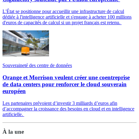
L'État se positionne pour accueillir une infrastructure de calcul
dédiée à l'intelligence artificielle et s'engage à acheter 100 millions
d'euros de capacités de calcul si un projet français est retenu.
Souveraineté des centre de données
Orange et Morrison veulent créer une coentreprise
de data centers pour renforcer le cloud souverain
européen
Les partenaires prévoient d’investir 3 milliards d’euros afin
d’accompagner la croissance des besoins en cloud et en intelligence
artificielle.
À la une