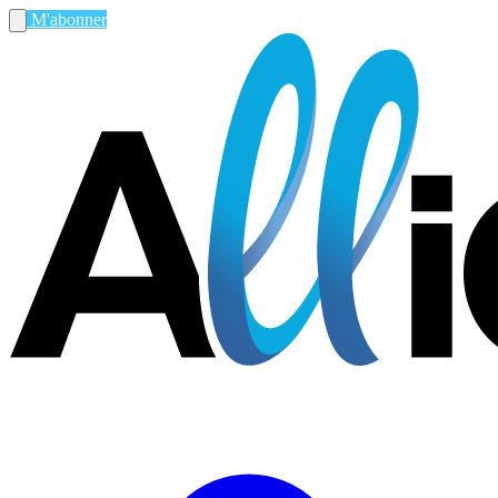
M'abonner