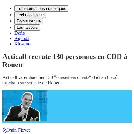
Transformations numériques
Technopolitique
Points de vue
Les faiseurs
Défis
Agenda
Kiosque
Acticall recrute 130 personnes en CDD à
Rouen
Acticall va embaucher 130 "conseillers clients" d'ici au 8 août
prochain sur son site de Rouen.
Sylvain Fievet