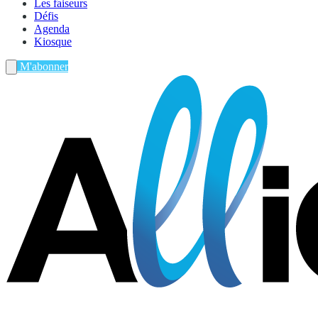
Les faiseurs
Défis
Agenda
Kiosque
M'abonner