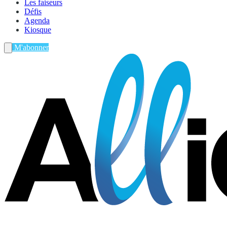
Les faiseurs
Défis
Agenda
Kiosque
M'abonner