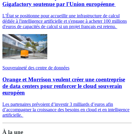
Gigafactory soutenue par l'Union européenne
L'État se positionne pour accueillir une infrastructure de calcul
dédiée à l'intelligence artificielle et s'engage à acheter 100 millions
d'euros de capacités de calcul si un projet français est retenu.
Souveraineté des centre de données
Orange et Morrison veulent créer une coentreprise
de data centers pour renforcer le cloud souverain
européen
Les partenaires prévoient d’investir 3 milliards d’euros afin
d’accompagner la croissance des besoins en cloud et en intelligence
artificielle.
À la une