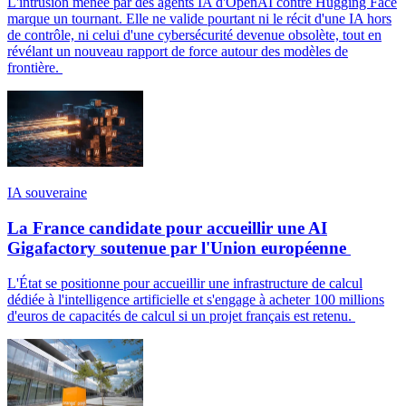
L'intrusion menée par des agents IA d'OpenAI contre Hugging Face
marque un tournant. Elle ne valide pourtant ni le récit d'une IA hors
de contrôle, ni celui d'une cybersécurité devenue obsolète, tout en
révélant un nouveau rapport de force autour des modèles de
frontière.
IA souveraine
La France candidate pour accueillir une AI
Gigafactory soutenue par l'Union européenne
L'État se positionne pour accueillir une infrastructure de calcul
dédiée à l'intelligence artificielle et s'engage à acheter 100 millions
d'euros de capacités de calcul si un projet français est retenu.