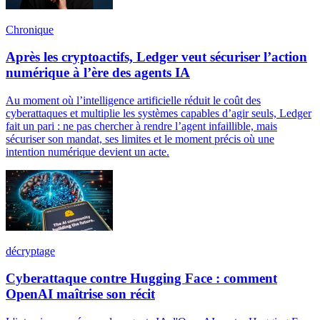
Chronique
Après les cryptoactifs, Ledger veut sécuriser l’action
numérique à l’ère des agents IA
Au moment où l’intelligence artificielle réduit le coût des
cyberattaques et multiplie les systèmes capables d’agir seuls, Ledger
fait un pari : ne pas chercher à rendre l’agent infaillible, mais
sécuriser son mandat, ses limites et le moment précis où une
intention numérique devient un acte.
décryptage
Cyberattaque contre Hugging Face : comment
OpenAI maîtrise son récit