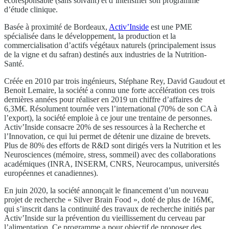
écoresponsable (sans solvant) et d’intensifier son programme
d’étude clinique.
Basée à proximité de Bordeaux,
Activ’Inside
est une PME
spécialisée dans le développement, la production et la
commercialisation d’actifs végétaux naturels (principalement issus
de la vigne et du safran) destinés aux industries de la Nutrition-
Santé.
Créée en 2010 par trois ingénieurs, Stéphane Rey, David Gaudout et
Benoit Lemaire, la société a connu une forte accélération ces trois
dernières années pour réaliser en 2019 un chiffre d’affaires de
6,3M€. Résolument tournée vers l’international (70% de son CA à
l’export), la société emploie à ce jour une trentaine de personnes.
Activ’Inside consacre 20% de ses ressources à la Recherche et
l’Innovation, ce qui lui permet de détenir une dizaine de brevets.
Plus de 80% des efforts de R&D sont dirigés vers la Nutrition et les
Neurosciences (mémoire, stress, sommeil) avec des collaborations
académiques (INRA, INSERM, CNRS, Neurocampus, universités
européennes et canadiennes).
En juin 2020, la société annonçait le financement d’un nouveau
projet de recherche « Silver Brain Food », doté de plus de 16M€,
qui s’inscrit dans la continuité des travaux de recherche initiés par
Activ’Inside sur la prévention du vieillissement du cerveau par
l’alimentation. Ce programme a pour objectif de proposer des