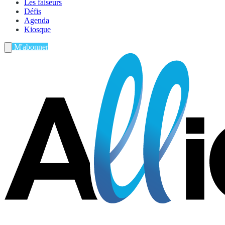
Les faiseurs
Défis
Agenda
Kiosque
M'abonner