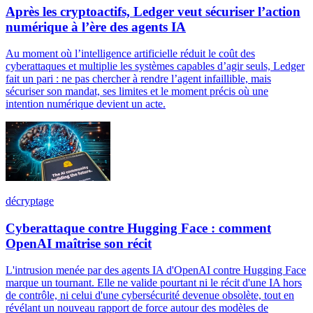
Après les cryptoactifs, Ledger veut sécuriser l’action
numérique à l’ère des agents IA
Au moment où l’intelligence artificielle réduit le coût des
cyberattaques et multiplie les systèmes capables d’agir seuls, Ledger
fait un pari : ne pas chercher à rendre l’agent infaillible, mais
sécuriser son mandat, ses limites et le moment précis où une
intention numérique devient un acte.
décryptage
Cyberattaque contre Hugging Face : comment
OpenAI maîtrise son récit
L'intrusion menée par des agents IA d'OpenAI contre Hugging Face
marque un tournant. Elle ne valide pourtant ni le récit d'une IA hors
de contrôle, ni celui d'une cybersécurité devenue obsolète, tout en
révélant un nouveau rapport de force autour des modèles de