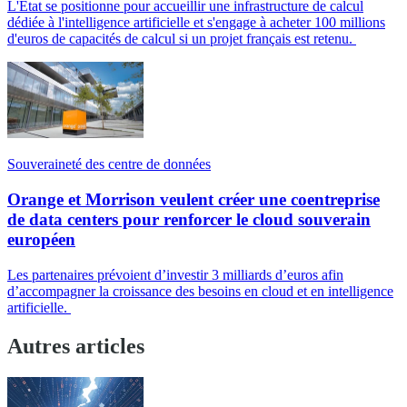
L'État se positionne pour accueillir une infrastructure de calcul
dédiée à l'intelligence artificielle et s'engage à acheter 100 millions
d'euros de capacités de calcul si un projet français est retenu.
Souveraineté des centre de données
Orange et Morrison veulent créer une coentreprise
de data centers pour renforcer le cloud souverain
européen
Les partenaires prévoient d’investir 3 milliards d’euros afin
d’accompagner la croissance des besoins en cloud et en intelligence
artificielle.
Autres articles