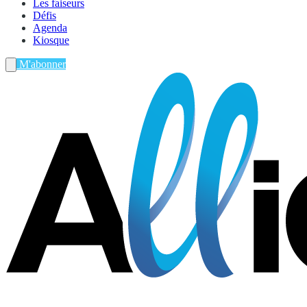
Les faiseurs
Défis
Agenda
Kiosque
M'abonner