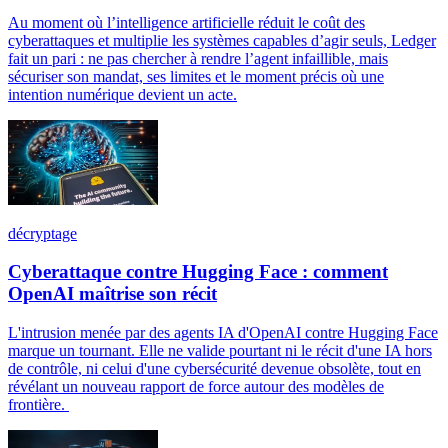
Au moment où l’intelligence artificielle réduit le coût des
cyberattaques et multiplie les systèmes capables d’agir seuls, Ledger
fait un pari : ne pas chercher à rendre l’agent infaillible, mais
sécuriser son mandat, ses limites et le moment précis où une
intention numérique devient un acte.
décryptage
Cyberattaque contre Hugging Face : comment
OpenAI maîtrise son récit
L'intrusion menée par des agents IA d'OpenAI contre Hugging Face
marque un tournant. Elle ne valide pourtant ni le récit d'une IA hors
de contrôle, ni celui d'une cybersécurité devenue obsolète, tout en
révélant un nouveau rapport de force autour des modèles de
frontière.