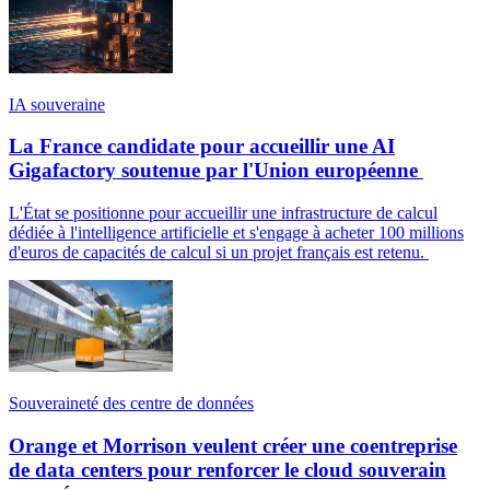
IA souveraine
La France candidate pour accueillir une AI
Gigafactory soutenue par l'Union européenne
L'État se positionne pour accueillir une infrastructure de calcul
dédiée à l'intelligence artificielle et s'engage à acheter 100 millions
d'euros de capacités de calcul si un projet français est retenu.
Souveraineté des centre de données
Orange et Morrison veulent créer une coentreprise
de data centers pour renforcer le cloud souverain