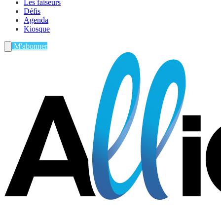
Les faiseurs
Défis
Agenda
Kiosque
M'abonner