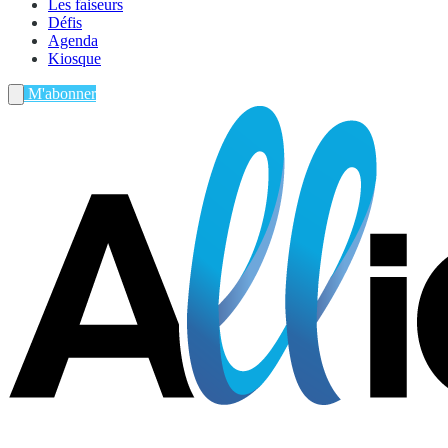
Les faiseurs
Défis
Agenda
Kiosque
M'abonner