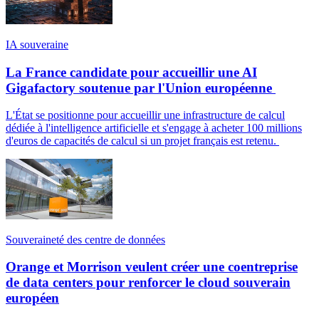
IA souveraine
La France candidate pour accueillir une AI
Gigafactory soutenue par l'Union européenne
L'État se positionne pour accueillir une infrastructure de calcul
dédiée à l'intelligence artificielle et s'engage à acheter 100 millions
d'euros de capacités de calcul si un projet français est retenu.
Souveraineté des centre de données
Orange et Morrison veulent créer une coentreprise
de data centers pour renforcer le cloud souverain
européen