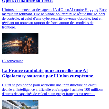
OpenAI maîtrise son récit
L'intrusion menée par des agents IA d'OpenAI contre Hugging Face
marque un tournant. Elle ne valide pourtant ni le récit d'une IA hors
de contrôle, ni celui d'une cybersécurité devenue obsolète, tout en
révélant un nouveau rapport de force autour des modèles de
frontière.
IA souveraine
La France candidate pour accueillir une AI
Gigafactory soutenue par l'Union européenne
L'État se positionne pour accueillir une infrastructure de calcul
dédiée à l'intelligence artificielle et s'engage à acheter 100 millions
d'euros de capacités de calcul si un projet français est retenu.