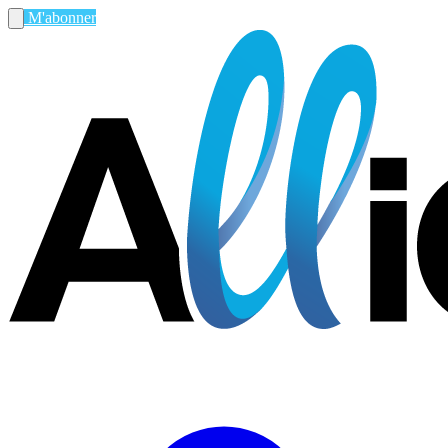
M'abonner