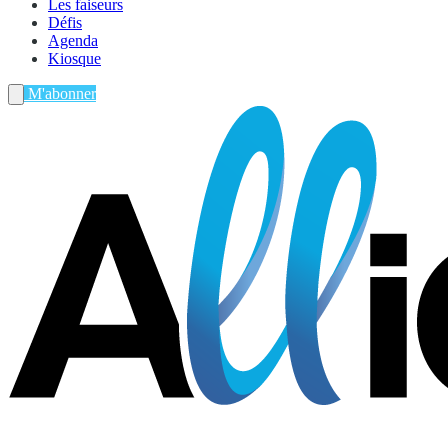
Les faiseurs
Défis
Agenda
Kiosque
M'abonner