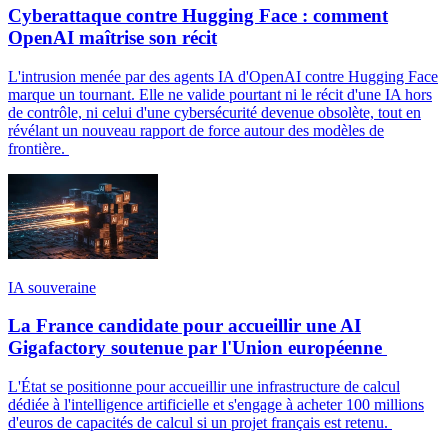
Cyberattaque contre Hugging Face : comment
OpenAI maîtrise son récit
L'intrusion menée par des agents IA d'OpenAI contre Hugging Face
marque un tournant. Elle ne valide pourtant ni le récit d'une IA hors
de contrôle, ni celui d'une cybersécurité devenue obsolète, tout en
révélant un nouveau rapport de force autour des modèles de
frontière.
IA souveraine
La France candidate pour accueillir une AI
Gigafactory soutenue par l'Union européenne
L'État se positionne pour accueillir une infrastructure de calcul
dédiée à l'intelligence artificielle et s'engage à acheter 100 millions
d'euros de capacités de calcul si un projet français est retenu.