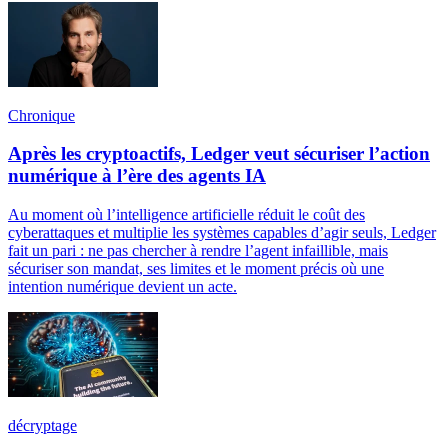
Chronique
Après les cryptoactifs, Ledger veut sécuriser l’action
numérique à l’ère des agents IA
Au moment où l’intelligence artificielle réduit le coût des
cyberattaques et multiplie les systèmes capables d’agir seuls, Ledger
fait un pari : ne pas chercher à rendre l’agent infaillible, mais
sécuriser son mandat, ses limites et le moment précis où une
intention numérique devient un acte.
décryptage