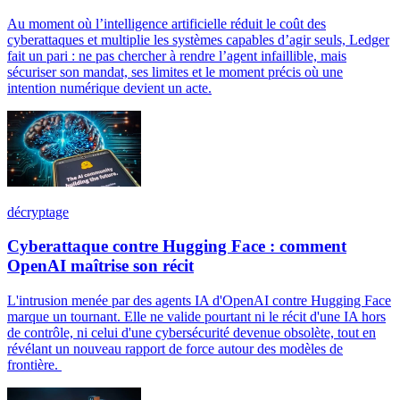
Au moment où l’intelligence artificielle réduit le coût des
cyberattaques et multiplie les systèmes capables d’agir seuls, Ledger
fait un pari : ne pas chercher à rendre l’agent infaillible, mais
sécuriser son mandat, ses limites et le moment précis où une
intention numérique devient un acte.
décryptage
Cyberattaque contre Hugging Face : comment
OpenAI maîtrise son récit
L'intrusion menée par des agents IA d'OpenAI contre Hugging Face
marque un tournant. Elle ne valide pourtant ni le récit d'une IA hors
de contrôle, ni celui d'une cybersécurité devenue obsolète, tout en
révélant un nouveau rapport de force autour des modèles de
frontière.