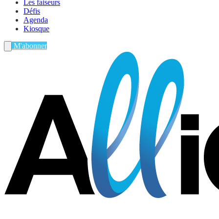
Les faiseurs
Défis
Agenda
Kiosque
M'abonner