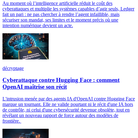
Au moment où l’intelligence artificielle réduit le coût des
cyberattaques et multiplie les systèmes capables d’agir seuls, Ledger
fait un pari : ne pas chercher à rendre l’agent infaillible, mais
sécuriser son mandat, ses limites et le moment précis où une
intention numérique devient un acte.
décryptage
Cyberattaque contre Hugging Face : comment
OpenAI maîtrise son récit
L'intrusion menée par des agents IA d'OpenAI contre Hugging Face
marque un tournant. Elle ne valide pourtant ni le récit d'une IA hors
de contrôle, ni celui d'une cybersécurité devenue obsolète, tout en
révélant un nouveau rapport de force autour des modèles de
frontière.