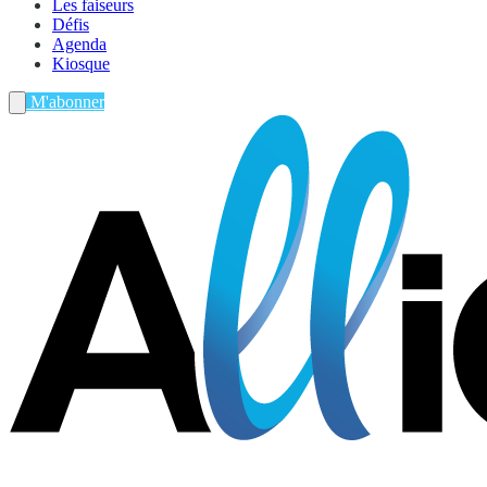
Les faiseurs
Défis
Agenda
Kiosque
M'abonner