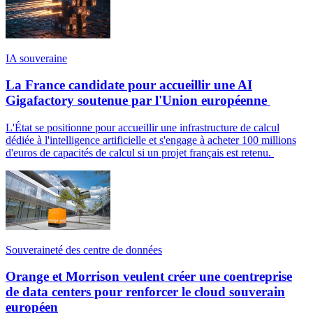
IA souveraine
La France candidate pour accueillir une AI
Gigafactory soutenue par l'Union européenne
L'État se positionne pour accueillir une infrastructure de calcul
dédiée à l'intelligence artificielle et s'engage à acheter 100 millions
d'euros de capacités de calcul si un projet français est retenu.
Souveraineté des centre de données
Orange et Morrison veulent créer une coentreprise
de data centers pour renforcer le cloud souverain
européen