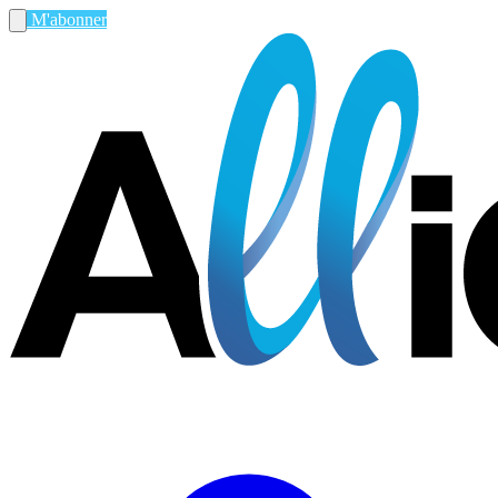
M'abonner