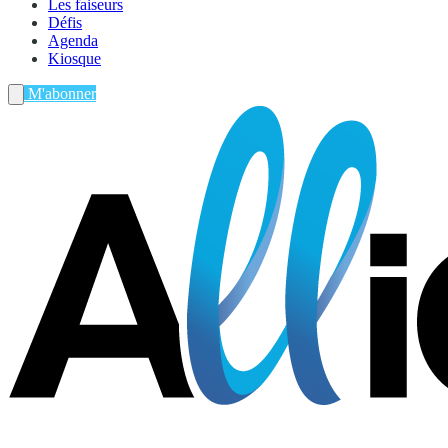
Les faiseurs
Défis
Agenda
Kiosque
M'abonner