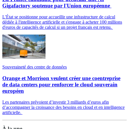
Gigafactory soutenue par l'Union européenne
L'État se positionne pour accueillir une infrastructure de calcul
dédiée à l'intelligence artificielle et s'engage à acheter 100 millions
d'euros de capacités de calcul si un projet français est retenu.
Souveraineté des centre de données
Orange et Morrison veulent créer une coentreprise
de data centers pour renforcer le cloud souverain
européen
Les partenaires prévoient d’investir 3 milliards d’euros afin
d’accompagner la croissance des besoins en cloud et en intelligence
artificielle.
À la une