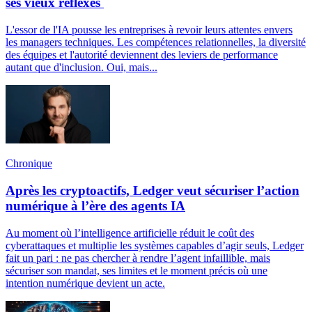
ses vieux réflexes
L'essor de l'IA pousse les entreprises à revoir leurs attentes envers
les managers techniques. Les compétences relationnelles, la diversité
des équipes et l'autorité deviennent des leviers de performance
autant que d'inclusion. Oui, mais...
Chronique
Après les cryptoactifs, Ledger veut sécuriser l’action
numérique à l’ère des agents IA
Au moment où l’intelligence artificielle réduit le coût des
cyberattaques et multiplie les systèmes capables d’agir seuls, Ledger
fait un pari : ne pas chercher à rendre l’agent infaillible, mais
sécuriser son mandat, ses limites et le moment précis où une
intention numérique devient un acte.