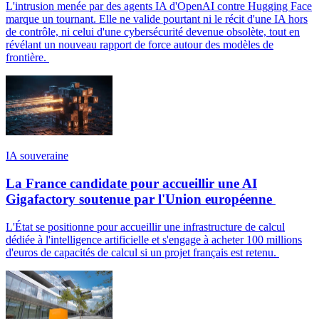
L'intrusion menée par des agents IA d'OpenAI contre Hugging Face
marque un tournant. Elle ne valide pourtant ni le récit d'une IA hors
de contrôle, ni celui d'une cybersécurité devenue obsolète, tout en
révélant un nouveau rapport de force autour des modèles de
frontière.
IA souveraine
La France candidate pour accueillir une AI
Gigafactory soutenue par l'Union européenne
L'État se positionne pour accueillir une infrastructure de calcul
dédiée à l'intelligence artificielle et s'engage à acheter 100 millions
d'euros de capacités de calcul si un projet français est retenu.