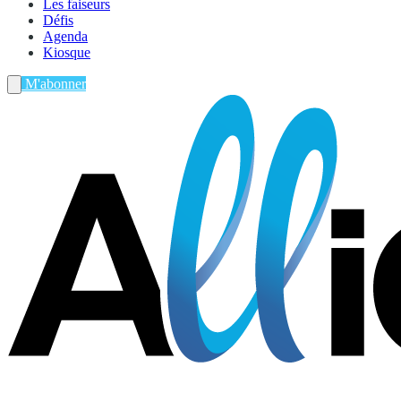
Les faiseurs
Défis
Agenda
Kiosque
M'abonner