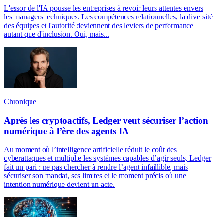
L'essor de l'IA pousse les entreprises à revoir leurs attentes envers
les managers techniques. Les compétences relationnelles, la diversité
des équipes et l'autorité deviennent des leviers de performance
autant que d'inclusion. Oui, mais...
Chronique
Après les cryptoactifs, Ledger veut sécuriser l’action
numérique à l’ère des agents IA
Au moment où l’intelligence artificielle réduit le coût des
cyberattaques et multiplie les systèmes capables d’agir seuls, Ledger
fait un pari : ne pas chercher à rendre l’agent infaillible, mais
sécuriser son mandat, ses limites et le moment précis où une
intention numérique devient un acte.