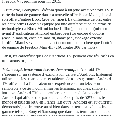
Freebox V7, promise pour fin 2015.
A l’inverse, Bouygues Télécom quant à lui joue avec Android TV la
carte du haut de gamme dans sa nouvelle offre Bbox Miami, face à
son offre d’entrée Bbox (20€ par mois). La différence de prix entre
les deux offres Bbox s’explique par une différenciation en terme de
technologie (la Bbox Miami inclue la fibre), de contenu (mise en
avant d’applications Android embarquées) ou encore d’options
(casque sans fil, enceinte sans fil, game pad, stockage externe).
L’offre Miami se veut attractive et demeure moins chère que l’entrée
de gamme de Freebox Mini 4K (26€ contre 30€ par mois).
Ainsi, les caractéristiques de l’Android TV peuvent être résumées en
trois atouts majeurs.
1/ Une expérience multi-écrans démocratique
. Android TV
s’appuie sur un système d’exploitation dérivé d’Android, largement
utilisé dans les smartphones et tablettes de toutes gammes. Android
TV offre ainsi à l’utilisateur une expérience sur un téléviseur
semblable à ce qu’il connaît sur les terminaux mobiles, simple et
intuitive. Android TV peut profiter par ailleurs de la notoriété de
Android qui affiche une part de marché de près de 52% dans le
monde et plus de 68% en France. En outre, Android est aujourd’hui
démocratisé; on le trouve aussi bien dans les terminaux haut-de-
gamme tels que Sony et Samsung que dans des terminaux milieu et