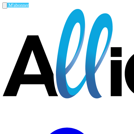
M'abonner