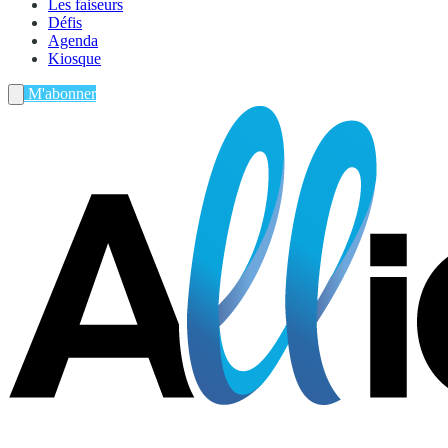
Les faiseurs
Défis
Agenda
Kiosque
M'abonner