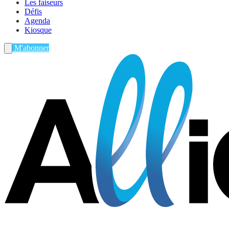
Les faiseurs
Défis
Agenda
Kiosque
M'abonner