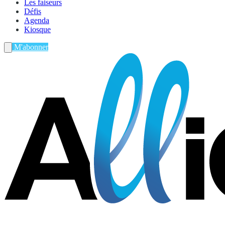
Les faiseurs
Défis
Agenda
Kiosque
M'abonner