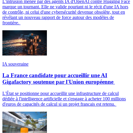
L'intrusion menée par des agents IA d'OpenAI contre Hugging Face
marque un tournant. Elle ne valide pourtant ni le récit d'une IA hors
de contrôle, ni celui d'une cybersécurité devenue obsolète, tout en
révélant un nouveau rapport de force autour des modèles de
frontière.
IA souveraine
La France candidate pour accueillir une AI
Gigafactory soutenue par l'Union européenne
L'État se positionne pour accueillir une infrastructure de calcul
dédiée à l'intelligence artificielle et s'engage à acheter 100 millions
d'euros de capacités de calcul si un projet français est retenu.