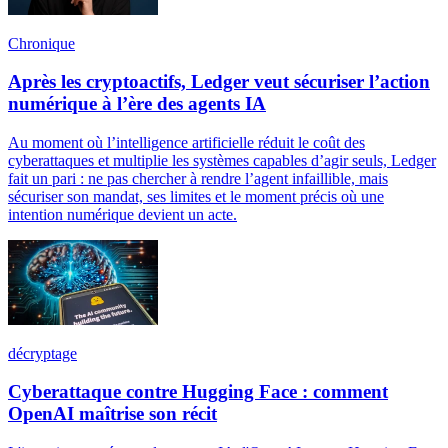
Chronique
Après les cryptoactifs, Ledger veut sécuriser l’action
numérique à l’ère des agents IA
Au moment où l’intelligence artificielle réduit le coût des
cyberattaques et multiplie les systèmes capables d’agir seuls, Ledger
fait un pari : ne pas chercher à rendre l’agent infaillible, mais
sécuriser son mandat, ses limites et le moment précis où une
intention numérique devient un acte.
décryptage
Cyberattaque contre Hugging Face : comment
OpenAI maîtrise son récit