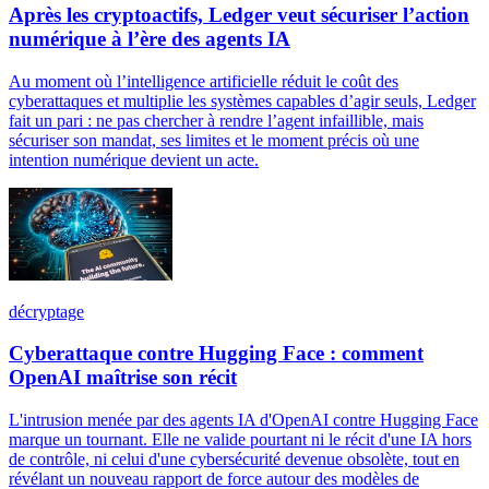
Après les cryptoactifs, Ledger veut sécuriser l’action
numérique à l’ère des agents IA
Au moment où l’intelligence artificielle réduit le coût des
cyberattaques et multiplie les systèmes capables d’agir seuls, Ledger
fait un pari : ne pas chercher à rendre l’agent infaillible, mais
sécuriser son mandat, ses limites et le moment précis où une
intention numérique devient un acte.
décryptage
Cyberattaque contre Hugging Face : comment
OpenAI maîtrise son récit
L'intrusion menée par des agents IA d'OpenAI contre Hugging Face
marque un tournant. Elle ne valide pourtant ni le récit d'une IA hors
de contrôle, ni celui d'une cybersécurité devenue obsolète, tout en
révélant un nouveau rapport de force autour des modèles de