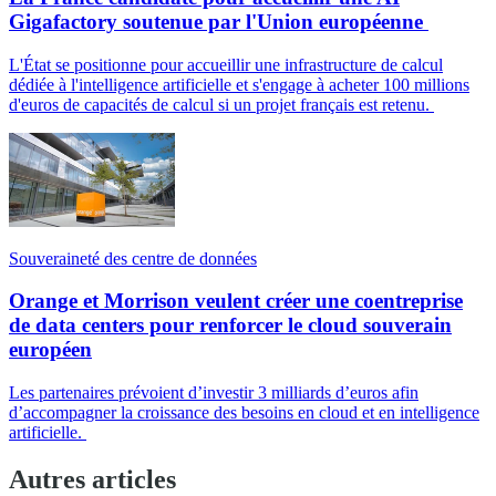
Gigafactory soutenue par l'Union européenne
L'État se positionne pour accueillir une infrastructure de calcul
dédiée à l'intelligence artificielle et s'engage à acheter 100 millions
d'euros de capacités de calcul si un projet français est retenu.
Souveraineté des centre de données
Orange et Morrison veulent créer une coentreprise
de data centers pour renforcer le cloud souverain
européen
Les partenaires prévoient d’investir 3 milliards d’euros afin
d’accompagner la croissance des besoins en cloud et en intelligence
artificielle.
Autres articles