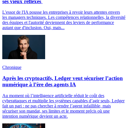
ses vieux réflexes
L'essor de l'IA pousse les entreprises à revoir leurs attentes envers
les managers techniques. Les compétences relationnelles, la diversité
des équipes et l'autorité deviennent des leviers de performance
autant que d'inclusion. Oui, mais...
Chronique
Après les cryptoactifs, Ledger veut sécuriser l’action
numérique à l’ère des agents IA
Au moment où l’intelligence artificielle réduit le coût des
cyberattaques et multiplie les systèmes capables d’agir seuls, Ledger
fait un pari : ne pas chercher à rendre l’agent infaillible, mais
sécuriser son mandat, ses limites et le moment précis où une
intention numérique devient un acte.