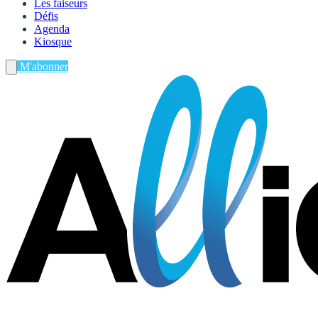
Les faiseurs
Défis
Agenda
Kiosque
M'abonner