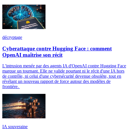
décryptage
Cyberattaque contre Hugging Face : comment
OpenAI maîtrise son récit
L'intrusion menée par des agents IA d'OpenAI contre Hugging Face
marque un tournant. Elle ne valide pourtant ni le récit d'une IA hors
de contrôle, ni celui d'une cybersécurité devenue obsolète, tout en
révélant un nouveau rapport de force autour des modèles de
frontière.
IA souveraine