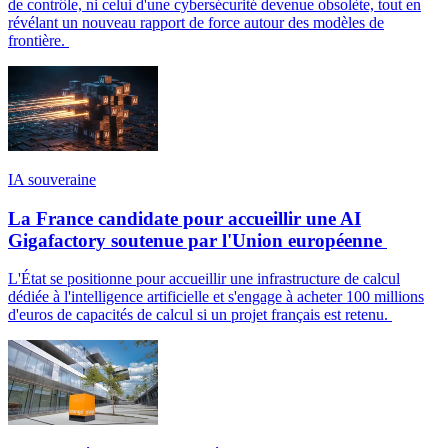
de contrôle, ni celui d'une cybersécurité devenue obsolète, tout en
révélant un nouveau rapport de force autour des modèles de
frontière.
IA souveraine
La France candidate pour accueillir une AI
Gigafactory soutenue par l'Union européenne
L'État se positionne pour accueillir une infrastructure de calcul
dédiée à l'intelligence artificielle et s'engage à acheter 100 millions
d'euros de capacités de calcul si un projet français est retenu.