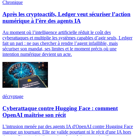
Chronique
Après les cryptoactifs, Ledger veut sécuriser l’action
numérique à l’ère des agents IA
Au moment où l’intelligence artificielle réduit le coût des
cyberattaques et multiplie les systèmes capables d’agir seuls, Ledger
fait un pari : ne pas chercher à rendre l’agent infaillible, mais
sécuriser son mandat, ses limites et le moment précis où une
intention numérique devient un acte.
décryptage
Cyberattaque contre Hugging Face : comment
OpenAI maîtrise son récit
L'intrusion menée par des agents IA d'OpenAI contre Hugging Face
marque un tournant. Elle ne valide pourtant ni le récit d'une IA hors