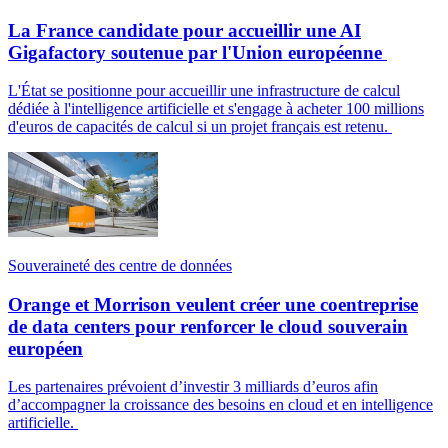
La France candidate pour accueillir une AI
Gigafactory soutenue par l'Union européenne
L'État se positionne pour accueillir une infrastructure de calcul
dédiée à l'intelligence artificielle et s'engage à acheter 100 millions
d'euros de capacités de calcul si un projet français est retenu.
Souveraineté des centre de données
Orange et Morrison veulent créer une coentreprise
de data centers pour renforcer le cloud souverain
européen
Les partenaires prévoient d’investir 3 milliards d’euros afin
d’accompagner la croissance des besoins en cloud et en intelligence
artificielle.