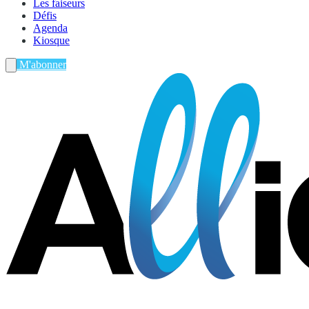
Les faiseurs
Défis
Agenda
Kiosque
M'abonner