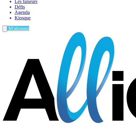
Les faiseurs
Défis
Agenda
Kiosque
M'abonner