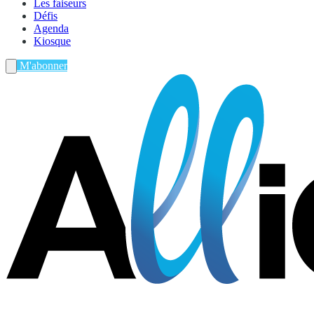
Les faiseurs
Défis
Agenda
Kiosque
M'abonner