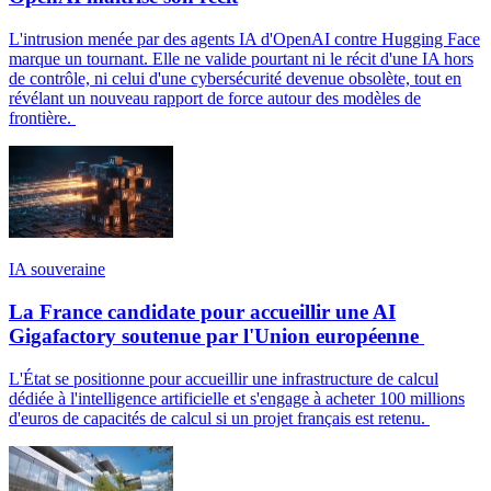
L'intrusion menée par des agents IA d'OpenAI contre Hugging Face
marque un tournant. Elle ne valide pourtant ni le récit d'une IA hors
de contrôle, ni celui d'une cybersécurité devenue obsolète, tout en
révélant un nouveau rapport de force autour des modèles de
frontière.
IA souveraine
La France candidate pour accueillir une AI
Gigafactory soutenue par l'Union européenne
L'État se positionne pour accueillir une infrastructure de calcul
dédiée à l'intelligence artificielle et s'engage à acheter 100 millions
d'euros de capacités de calcul si un projet français est retenu.