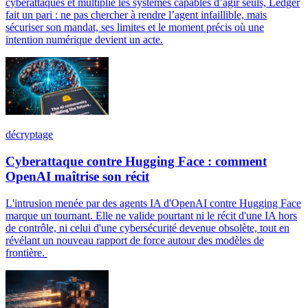
cyberattaques et multiplie les systèmes capables d’agir seuls, Ledger
fait un pari : ne pas chercher à rendre l’agent infaillible, mais
sécuriser son mandat, ses limites et le moment précis où une
intention numérique devient un acte.
décryptage
Cyberattaque contre Hugging Face : comment
OpenAI maîtrise son récit
L'intrusion menée par des agents IA d'OpenAI contre Hugging Face
marque un tournant. Elle ne valide pourtant ni le récit d'une IA hors
de contrôle, ni celui d'une cybersécurité devenue obsolète, tout en
révélant un nouveau rapport de force autour des modèles de
frontière.