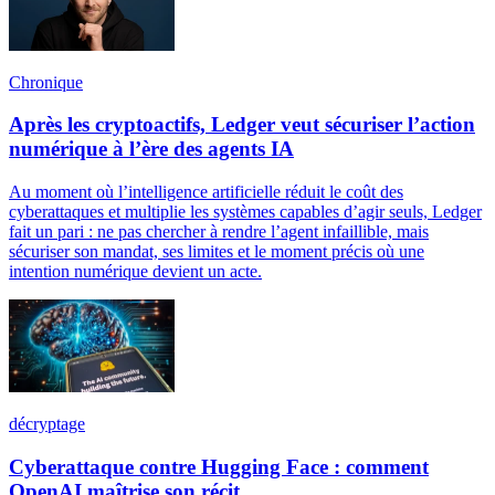
Chronique
Après les cryptoactifs, Ledger veut sécuriser l’action
numérique à l’ère des agents IA
Au moment où l’intelligence artificielle réduit le coût des
cyberattaques et multiplie les systèmes capables d’agir seuls, Ledger
fait un pari : ne pas chercher à rendre l’agent infaillible, mais
sécuriser son mandat, ses limites et le moment précis où une
intention numérique devient un acte.
décryptage
Cyberattaque contre Hugging Face : comment
OpenAI maîtrise son récit