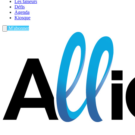
Les faiseurs
Défis
Agenda
Kiosque
M'abonner