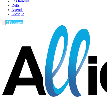
Les faiseurs
Défis
Agenda
Kiosque
M'abonner