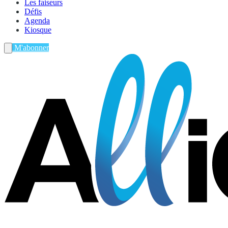
Les faiseurs
Défis
Agenda
Kiosque
M'abonner