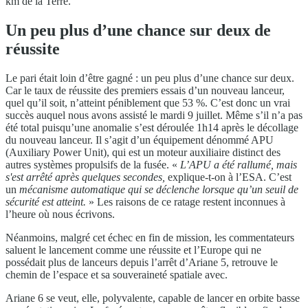
km de la Terre.
Un peu plus d’une chance sur deux de
réussite
Le pari était loin d’être gagné : un peu plus d’une chance sur deux.
Car le taux de réussite des premiers essais d’un nouveau lanceur,
quel qu’il soit, n’atteint péniblement que 53 %. C’est donc un vrai
succès auquel nous avons assisté le mardi 9 juillet. Même s’il n’a pas
été total puisqu’une anomalie s’est déroulée 1h14 après le décollage
du nouveau lanceur. Il s’agit d’un équipement dénommé APU
(Auxiliary Power Unit), qui est un moteur auxiliaire distinct des
autres systèmes propulsifs de la fusée. «
L’APU a été rallumé, mais
s'est arrêté après quelques secondes
,
explique-t-on à l’ESA. C’est
un
mécanisme automatique qui se déclenche lorsque qu’un seuil de
sécurité est atteint.
» Les raisons de ce ratage restent inconnues à
l’heure où nous écrivons.
Néanmoins, malgré cet échec en fin de mission, les commentateurs
saluent le lancement comme une réussite et l’Europe qui ne
possédait plus de lanceurs depuis l’arrêt d’Ariane 5, retrouve le
chemin de l’espace et sa souveraineté spatiale avec.
Ariane 6 se veut, elle, polyvalente, capable de lancer en orbite basse