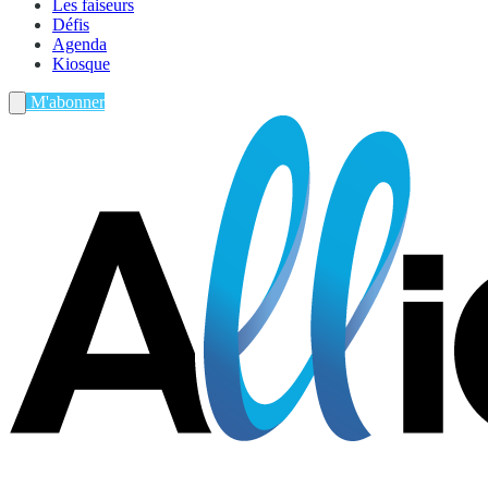
Les faiseurs
Défis
Agenda
Kiosque
M'abonner