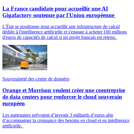
La France candidate pour accueillir une AI
Gigafactory soutenue par l'Union européenne
L'État se positionne pour accueillir une infrastructure de calcul
dédiée à l'intelligence artificielle et s'engage à acheter 100 millions
d'euros de capacités de calcul si un projet français est retenu.
Souveraineté des centre de données
Orange et Morrison veulent créer une coentreprise
de data centers pour renforcer le cloud souverain
européen
Les partenaires prévoient d’investir 3 milliards d’euros afin
d’accompagner la croissance des besoins en cloud et en intelligence
artificielle.