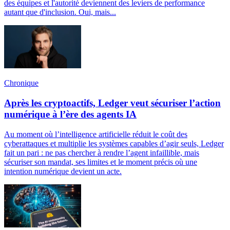
des équipes et l'autorité deviennent des leviers de performance
autant que d'inclusion. Oui, mais...
Chronique
Après les cryptoactifs, Ledger veut sécuriser l’action
numérique à l’ère des agents IA
Au moment où l’intelligence artificielle réduit le coût des
cyberattaques et multiplie les systèmes capables d’agir seuls, Ledger
fait un pari : ne pas chercher à rendre l’agent infaillible, mais
sécuriser son mandat, ses limites et le moment précis où une
intention numérique devient un acte.