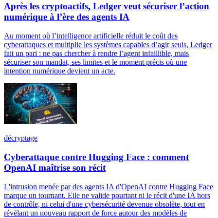
Après les cryptoactifs, Ledger veut sécuriser l’action
numérique à l’ère des agents IA
Au moment où l’intelligence artificielle réduit le coût des
cyberattaques et multiplie les systèmes capables d’agir seuls, Ledger
fait un pari : ne pas chercher à rendre l’agent infaillible, mais
sécuriser son mandat, ses limites et le moment précis où une
intention numérique devient un acte.
décryptage
Cyberattaque contre Hugging Face : comment
OpenAI maîtrise son récit
L'intrusion menée par des agents IA d'OpenAI contre Hugging Face
marque un tournant. Elle ne valide pourtant ni le récit d'une IA hors
de contrôle, ni celui d'une cybersécurité devenue obsolète, tout en
révélant un nouveau rapport de force autour des modèles de