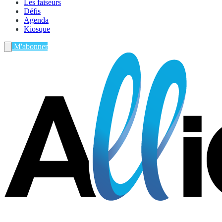
Les faiseurs
Défis
Agenda
Kiosque
M'abonner