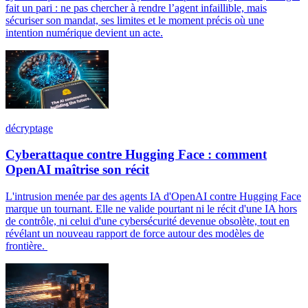
fait un pari : ne pas chercher à rendre l’agent infaillible, mais
sécuriser son mandat, ses limites et le moment précis où une
intention numérique devient un acte.
décryptage
Cyberattaque contre Hugging Face : comment
OpenAI maîtrise son récit
L'intrusion menée par des agents IA d'OpenAI contre Hugging Face
marque un tournant. Elle ne valide pourtant ni le récit d'une IA hors
de contrôle, ni celui d'une cybersécurité devenue obsolète, tout en
révélant un nouveau rapport de force autour des modèles de
frontière.