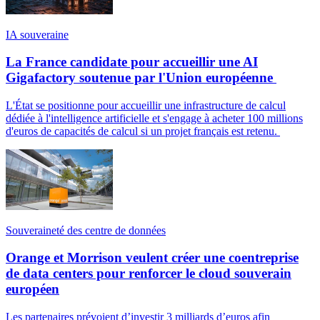
IA souveraine
La France candidate pour accueillir une AI
Gigafactory soutenue par l'Union européenne
L'État se positionne pour accueillir une infrastructure de calcul
dédiée à l'intelligence artificielle et s'engage à acheter 100 millions
d'euros de capacités de calcul si un projet français est retenu.
Souveraineté des centre de données
Orange et Morrison veulent créer une coentreprise
de data centers pour renforcer le cloud souverain
européen
Les partenaires prévoient d’investir 3 milliards d’euros afin