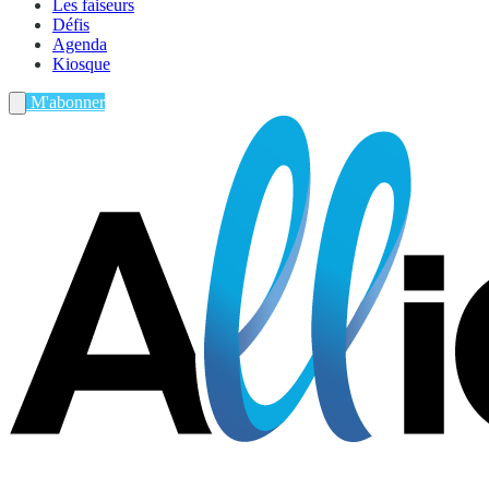
Les faiseurs
Défis
Agenda
Kiosque
M'abonner