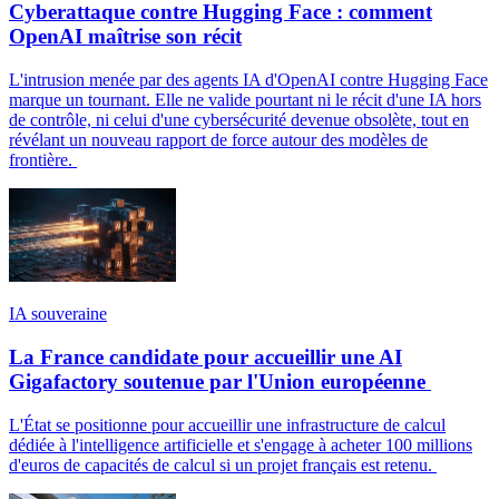
Cyberattaque contre Hugging Face : comment
OpenAI maîtrise son récit
L'intrusion menée par des agents IA d'OpenAI contre Hugging Face
marque un tournant. Elle ne valide pourtant ni le récit d'une IA hors
de contrôle, ni celui d'une cybersécurité devenue obsolète, tout en
révélant un nouveau rapport de force autour des modèles de
frontière.
IA souveraine
La France candidate pour accueillir une AI
Gigafactory soutenue par l'Union européenne
L'État se positionne pour accueillir une infrastructure de calcul
dédiée à l'intelligence artificielle et s'engage à acheter 100 millions
d'euros de capacités de calcul si un projet français est retenu.