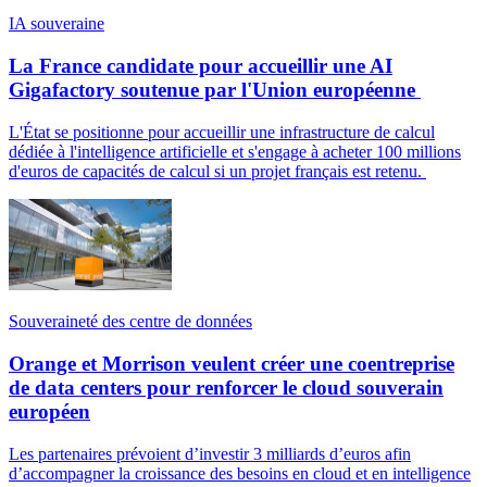
IA souveraine
La France candidate pour accueillir une AI
Gigafactory soutenue par l'Union européenne
L'État se positionne pour accueillir une infrastructure de calcul
dédiée à l'intelligence artificielle et s'engage à acheter 100 millions
d'euros de capacités de calcul si un projet français est retenu.
Souveraineté des centre de données
Orange et Morrison veulent créer une coentreprise
de data centers pour renforcer le cloud souverain
européen
Les partenaires prévoient d’investir 3 milliards d’euros afin
d’accompagner la croissance des besoins en cloud et en intelligence