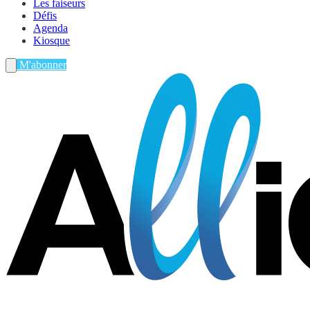
Les faiseurs
Défis
Agenda
Kiosque
M'abonner