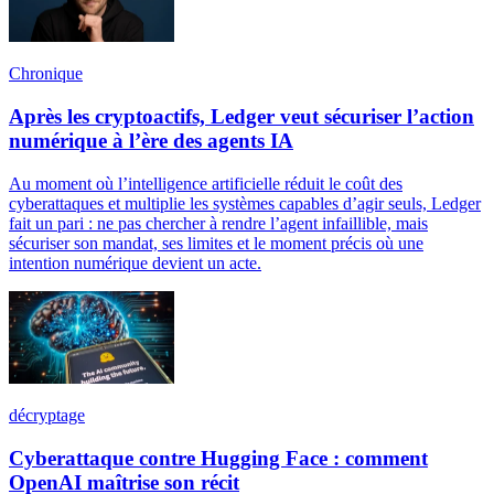
Chronique
Après les cryptoactifs, Ledger veut sécuriser l’action
numérique à l’ère des agents IA
Au moment où l’intelligence artificielle réduit le coût des
cyberattaques et multiplie les systèmes capables d’agir seuls, Ledger
fait un pari : ne pas chercher à rendre l’agent infaillible, mais
sécuriser son mandat, ses limites et le moment précis où une
intention numérique devient un acte.
décryptage
Cyberattaque contre Hugging Face : comment
OpenAI maîtrise son récit