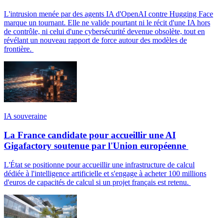
L'intrusion menée par des agents IA d'OpenAI contre Hugging Face
marque un tournant. Elle ne valide pourtant ni le récit d'une IA hors
de contrôle, ni celui d'une cybersécurité devenue obsolète, tout en
révélant un nouveau rapport de force autour des modèles de
frontière.
IA souveraine
La France candidate pour accueillir une AI
Gigafactory soutenue par l'Union européenne
L'État se positionne pour accueillir une infrastructure de calcul
dédiée à l'intelligence artificielle et s'engage à acheter 100 millions
d'euros de capacités de calcul si un projet français est retenu.