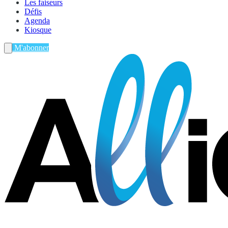
Les faiseurs
Défis
Agenda
Kiosque
M'abonner