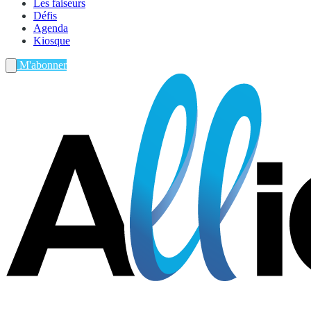
Les faiseurs
Défis
Agenda
Kiosque
M'abonner