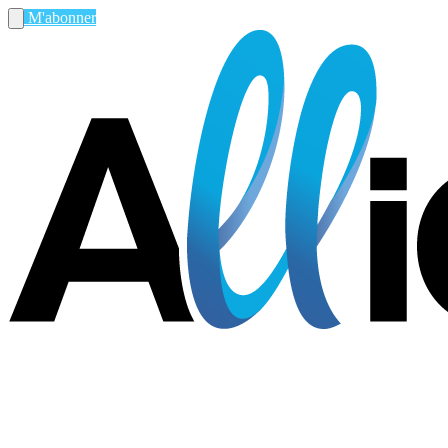
M'abonner