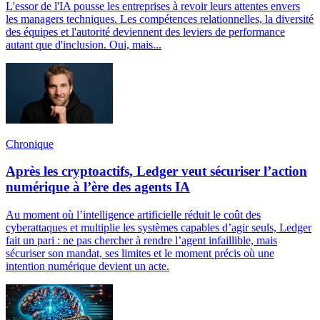
L'essor de l'IA pousse les entreprises à revoir leurs attentes envers
les managers techniques. Les compétences relationnelles, la diversité
des équipes et l'autorité deviennent des leviers de performance
autant que d'inclusion. Oui, mais...
Chronique
Après les cryptoactifs, Ledger veut sécuriser l’action
numérique à l’ère des agents IA
Au moment où l’intelligence artificielle réduit le coût des
cyberattaques et multiplie les systèmes capables d’agir seuls, Ledger
fait un pari : ne pas chercher à rendre l’agent infaillible, mais
sécuriser son mandat, ses limites et le moment précis où une
intention numérique devient un acte.