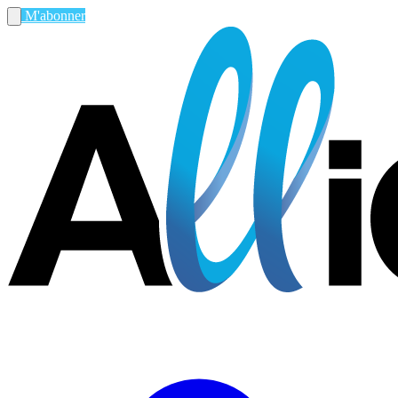
M'abonner