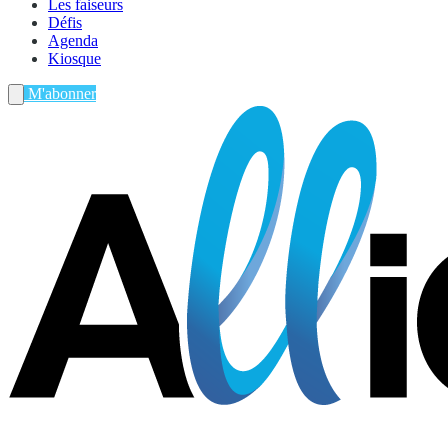
Les faiseurs
Défis
Agenda
Kiosque
M'abonner