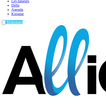
Les faiseurs
Défis
Agenda
Kiosque
M'abonner