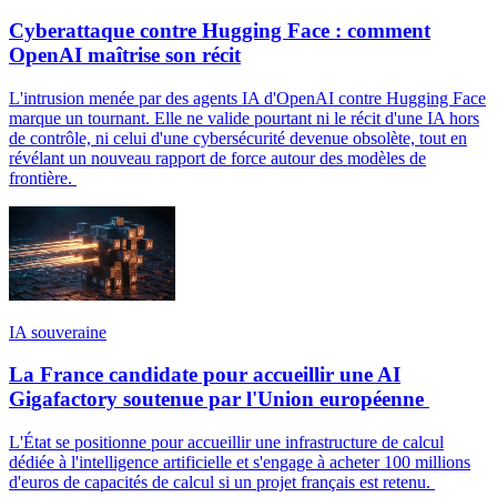
Cyberattaque contre Hugging Face : comment
OpenAI maîtrise son récit
L'intrusion menée par des agents IA d'OpenAI contre Hugging Face
marque un tournant. Elle ne valide pourtant ni le récit d'une IA hors
de contrôle, ni celui d'une cybersécurité devenue obsolète, tout en
révélant un nouveau rapport de force autour des modèles de
frontière.
IA souveraine
La France candidate pour accueillir une AI
Gigafactory soutenue par l'Union européenne
L'État se positionne pour accueillir une infrastructure de calcul
dédiée à l'intelligence artificielle et s'engage à acheter 100 millions
d'euros de capacités de calcul si un projet français est retenu.