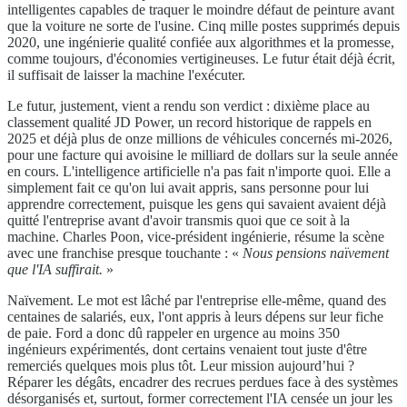
intelligentes capables de traquer le moindre défaut de peinture avant
que la voiture ne sorte de l'usine. Cinq mille postes supprimés depuis
2020, une ingénierie qualité confiée aux algorithmes et la promesse,
comme toujours, d'économies vertigineuses. Le futur était déjà écrit,
il suffisait de laisser la machine l'exécuter.
Le futur, justement, vient a rendu son verdict : dixième place au
classement qualité JD Power, un record historique de rappels en
2025 et déjà plus de onze millions de véhicules concernés mi-2026,
pour une facture qui avoisine le milliard de dollars sur la seule année
en cours. L'intelligence artificielle n'a pas fait n'importe quoi. Elle a
simplement fait ce qu'on lui avait appris, sans personne pour lui
apprendre correctement, puisque les gens qui savaient avaient déjà
quitté l'entreprise avant d'avoir transmis quoi que ce soit à la
machine. Charles Poon, vice-président ingénierie, résume la scène
avec une franchise presque touchante : «
Nous pensions naïvement
que l'IA suffirait.
»
Naïvement. Le mot est lâché par l'entreprise elle-même, quand des
centaines de salariés, eux, l'ont appris à leurs dépens sur leur fiche
de paie. Ford a donc dû rappeler en urgence au moins 350
ingénieurs expérimentés, dont certains venaient tout juste d'être
remerciés quelques mois plus tôt. Leur mission aujourd’hui ?
Réparer les dégâts, encadrer des recrues perdues face à des systèmes
désorganisés et, surtout, former correctement l'IA censée un jour les