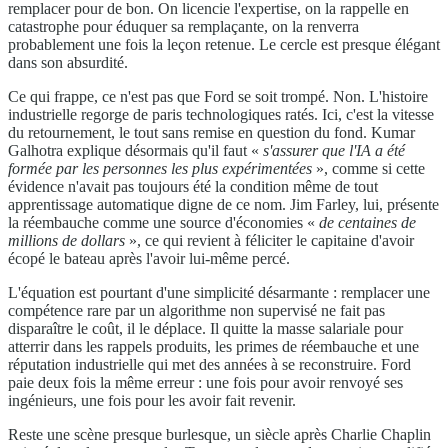
remplacer pour de bon. On licencie l'expertise, on la rappelle en
catastrophe pour éduquer sa remplaçante, on la renverra
probablement une fois la leçon retenue. Le cercle est presque élégant
dans son absurdité.
Ce qui frappe, ce n'est pas que Ford se soit trompé. Non. L'histoire
industrielle regorge de paris technologiques ratés. Ici, c'est la vitesse
du retournement, le tout sans remise en question du fond. Kumar
Galhotra explique désormais qu'il faut «
s'assurer que l'IA a été
formée par les personnes les plus expérimentées
», comme si cette
évidence n'avait pas toujours été la condition même de tout
apprentissage automatique digne de ce nom. Jim Farley, lui, présente
la réembauche comme une source d'économies «
de centaines de
millions de dollars
», ce qui revient à féliciter le capitaine d'avoir
écopé le bateau après l'avoir lui-même percé.
L'équation est pourtant d'une simplicité désarmante : remplacer une
compétence rare par un algorithme non supervisé ne fait pas
disparaître le coût, il le déplace. Il quitte la masse salariale pour
atterrir dans les rappels produits, les primes de réembauche et une
réputation industrielle qui met des années à se reconstruire. Ford
paie deux fois la même erreur : une fois pour avoir renvoyé ses
ingénieurs, une fois pour les avoir fait revenir.
Reste une scène presque burlesque, un siècle après Charlie Chaplin