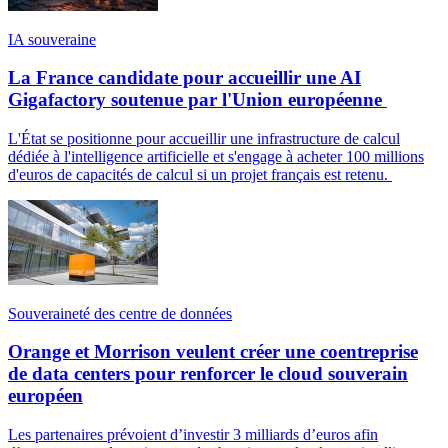
IA souveraine
La France candidate pour accueillir une AI
Gigafactory soutenue par l'Union européenne
L'État se positionne pour accueillir une infrastructure de calcul
dédiée à l'intelligence artificielle et s'engage à acheter 100 millions
d'euros de capacités de calcul si un projet français est retenu.
Souveraineté des centre de données
Orange et Morrison veulent créer une coentreprise
de data centers pour renforcer le cloud souverain
européen
Les partenaires prévoient d’investir 3 milliards d’euros afin