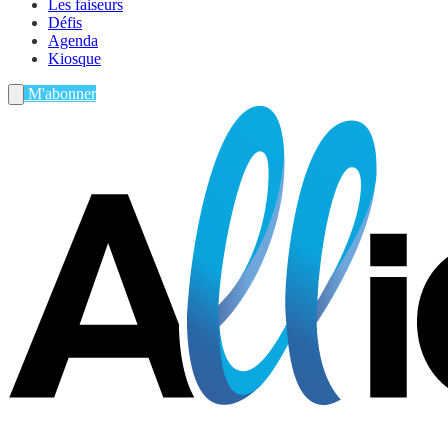
Les faiseurs
Défis
Agenda
Kiosque
M'abonner