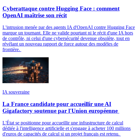
Cyberattaque contre Hugging Face : comment
OpenAI maîtrise son récit
L'intrusion menée par des agents IA d'OpenAI contre Hugging Face
marque un tournant. Elle ne valide pourtant ni le récit d'une IA hors
de contrôle, ni celui d'une cybersécurité devenue obsolète, tout en
révélant un nouveau rapport de force autour des modèles de
frontière.
IA souveraine
La France candidate pour accueillir une AI
Gigafactory soutenue par l'Union européenne
L'État se positionne pour accueillir une infrastructure de calcul
dédiée à l'intelligence artificielle et s'engage à acheter 100 millions
d'euros de capacités de calcul si un projet français est retenu.