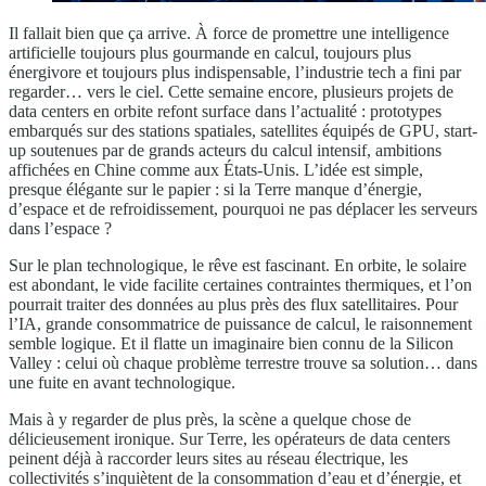
Il fallait bien que ça arrive. À force de promettre une intelligence
artificielle toujours plus gourmande en calcul, toujours plus
énergivore et toujours plus indispensable, l’industrie tech a fini par
regarder… vers le ciel. Cette semaine encore, plusieurs projets de
data centers en orbite refont surface dans l’actualité : prototypes
embarqués sur des stations spatiales, satellites équipés de GPU, start-
up soutenues par de grands acteurs du calcul intensif, ambitions
affichées en Chine comme aux États-Unis. L’idée est simple,
presque élégante sur le papier : si la Terre manque d’énergie,
d’espace et de refroidissement, pourquoi ne pas déplacer les serveurs
dans l’espace ?
Sur le plan technologique, le rêve est fascinant. En orbite, le solaire
est abondant, le vide facilite certaines contraintes thermiques, et l’on
pourrait traiter des données au plus près des flux satellitaires. Pour
l’IA, grande consommatrice de puissance de calcul, le raisonnement
semble logique. Et il flatte un imaginaire bien connu de la Silicon
Valley : celui où chaque problème terrestre trouve sa solution… dans
une fuite en avant technologique.
Mais à y regarder de plus près, la scène a quelque chose de
délicieusement ironique. Sur Terre, les opérateurs de data centers
peinent déjà à raccorder leurs sites au réseau électrique, les
collectivités s’inquiètent de la consommation d’eau et d’énergie, et