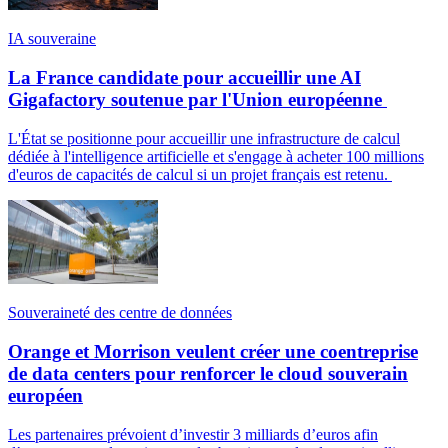
IA souveraine
La France candidate pour accueillir une AI
Gigafactory soutenue par l'Union européenne
L'État se positionne pour accueillir une infrastructure de calcul
dédiée à l'intelligence artificielle et s'engage à acheter 100 millions
d'euros de capacités de calcul si un projet français est retenu.
Souveraineté des centre de données
Orange et Morrison veulent créer une coentreprise
de data centers pour renforcer le cloud souverain
européen
Les partenaires prévoient d’investir 3 milliards d’euros afin