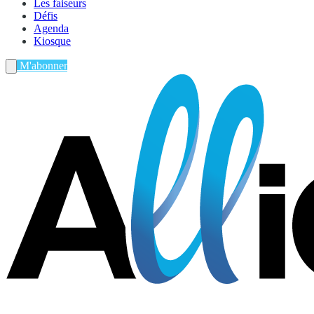
Les faiseurs
Défis
Agenda
Kiosque
M'abonner