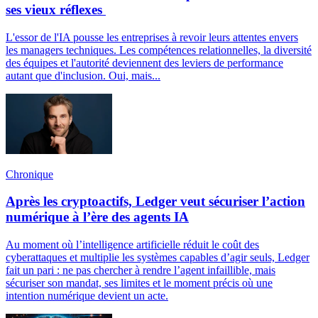
ses vieux réflexes
L'essor de l'IA pousse les entreprises à revoir leurs attentes envers
les managers techniques. Les compétences relationnelles, la diversité
des équipes et l'autorité deviennent des leviers de performance
autant que d'inclusion. Oui, mais...
Chronique
Après les cryptoactifs, Ledger veut sécuriser l’action
numérique à l’ère des agents IA
Au moment où l’intelligence artificielle réduit le coût des
cyberattaques et multiplie les systèmes capables d’agir seuls, Ledger
fait un pari : ne pas chercher à rendre l’agent infaillible, mais
sécuriser son mandat, ses limites et le moment précis où une
intention numérique devient un acte.