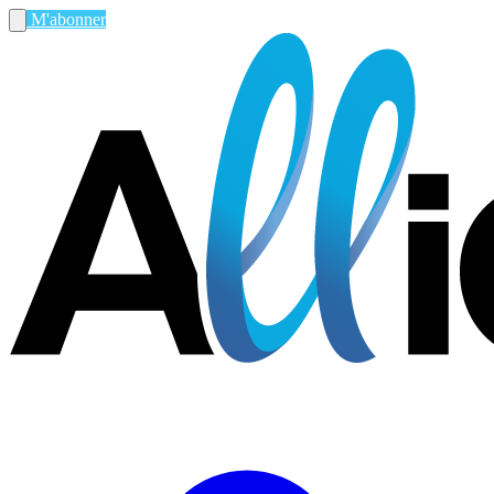
M'abonner