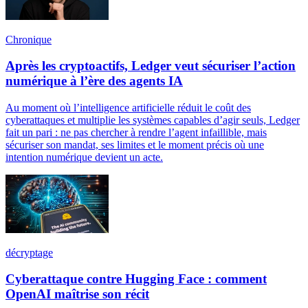
Chronique
Après les cryptoactifs, Ledger veut sécuriser l’action
numérique à l’ère des agents IA
Au moment où l’intelligence artificielle réduit le coût des
cyberattaques et multiplie les systèmes capables d’agir seuls, Ledger
fait un pari : ne pas chercher à rendre l’agent infaillible, mais
sécuriser son mandat, ses limites et le moment précis où une
intention numérique devient un acte.
décryptage
Cyberattaque contre Hugging Face : comment
OpenAI maîtrise son récit