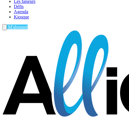
Les faiseurs
Défis
Agenda
Kiosque
M'abonner