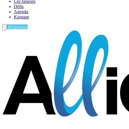
Les faiseurs
Défis
Agenda
Kiosque
M'abonner