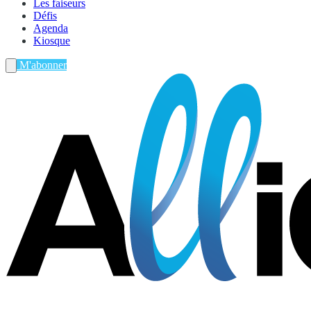
Les faiseurs
Défis
Agenda
Kiosque
M'abonner