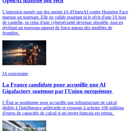
OpenAI maîtrise son récit
L'intrusion menée par des agents IA d'OpenAI contre Hugging Face
marque un tournant. Elle ne valide pourtant ni le récit d'une IA hors
de contrôle, ni celui d'une cybersécurité devenue obsolète, tout en
révélant un nouveau rapport de force autour des modèles de
frontière.
IA souveraine
La France candidate pour accueillir une AI
Gigafactory soutenue par l'Union européenne
L'État se positionne pour accueillir une infrastructure de calcul
dédiée à l'intelligence artificielle et s'engage à acheter 100 millions
d'euros de capacités de calcul si un projet français est retenu.