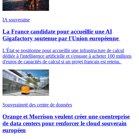
IA souveraine
La France candidate pour accueillir une AI
Gigafactory soutenue par l'Union européenne
L'État se positionne pour accueillir une infrastructure de calcul
dédiée à l'intelligence artificielle et s'engage à acheter 100 millions
d'euros de capacités de calcul si un projet français est retenu.
Souveraineté des centre de données
Orange et Morrison veulent créer une coentreprise
de data centers pour renforcer le cloud souverain
européen