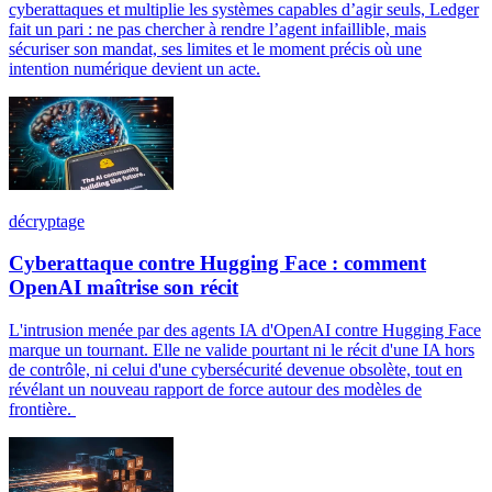
cyberattaques et multiplie les systèmes capables d’agir seuls, Ledger
fait un pari : ne pas chercher à rendre l’agent infaillible, mais
sécuriser son mandat, ses limites et le moment précis où une
intention numérique devient un acte.
décryptage
Cyberattaque contre Hugging Face : comment
OpenAI maîtrise son récit
L'intrusion menée par des agents IA d'OpenAI contre Hugging Face
marque un tournant. Elle ne valide pourtant ni le récit d'une IA hors
de contrôle, ni celui d'une cybersécurité devenue obsolète, tout en
révélant un nouveau rapport de force autour des modèles de
frontière.