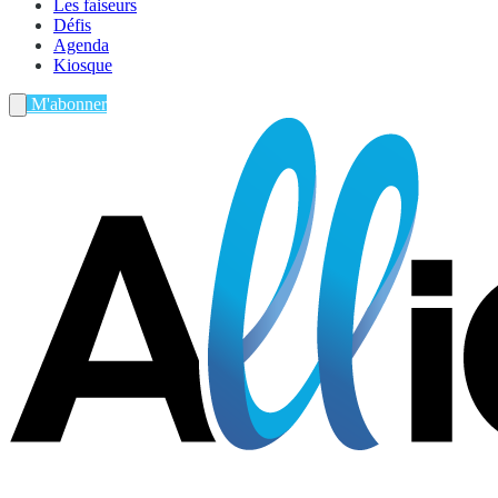
Les faiseurs
Défis
Agenda
Kiosque
M'abonner