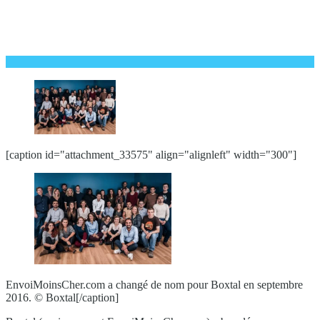
[caption id="attachment_33575" align="alignleft" width="300"]
EnvoiMoinsCher.com a changé de nom pour Boxtal en septembre
2016. © Boxtal[/caption]