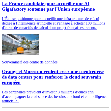
La France candidate pour accueillir une AI
Gigafactory soutenue par l'Union européenne
L'État se positionne pour accueillir une infrastructure de calcul
dédiée à l'intelligence artificielle et s'engage à acheter 100 millions
d'euros de capacités de calcul si un projet français est retenu.
Souveraineté des centre de données
Orange et Morrison veulent créer une coentreprise
de data centers pour renforcer le cloud souverain
européen
Les partenaires prévoient d’investir 3 milliards d’euros afin
d’accompagner la croissance des besoins en cloud et en intelligence
artificielle.