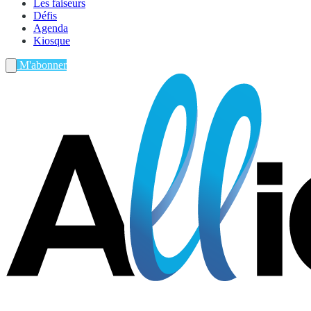
Les faiseurs
Défis
Agenda
Kiosque
M'abonner