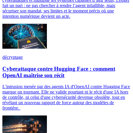
cyberattaques et multiplie les systèmes capables d’agir seuls, Ledger
fait un pari : ne pas chercher à rendre l’agent infaillible, mais
sécuriser son mandat, ses limites et le moment précis où une
intention numérique devient un acte.
décryptage
Cyberattaque contre Hugging Face : comment
OpenAI maîtrise son récit
L'intrusion menée par des agents IA d'OpenAI contre Hugging Face
marque un tournant. Elle ne valide pourtant ni le récit d'une IA hors
de contrôle, ni celui d'une cybersécurité devenue obsolète, tout en
révélant un nouveau rapport de force autour des modèles de
frontière.