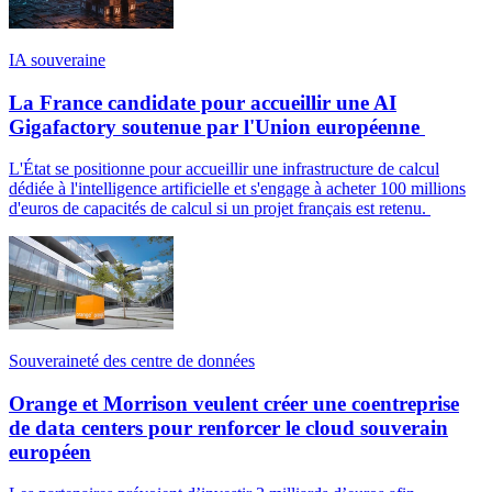
IA souveraine
La France candidate pour accueillir une AI
Gigafactory soutenue par l'Union européenne
L'État se positionne pour accueillir une infrastructure de calcul
dédiée à l'intelligence artificielle et s'engage à acheter 100 millions
d'euros de capacités de calcul si un projet français est retenu.
Souveraineté des centre de données
Orange et Morrison veulent créer une coentreprise
de data centers pour renforcer le cloud souverain
européen