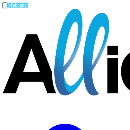
M'abonner