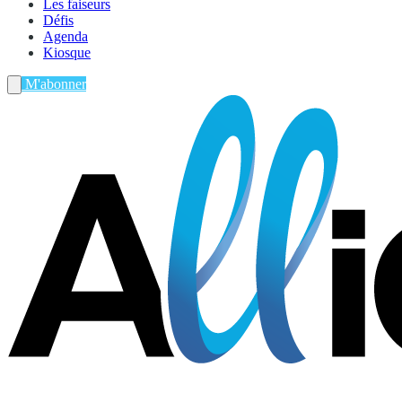
Les faiseurs
Défis
Agenda
Kiosque
M'abonner