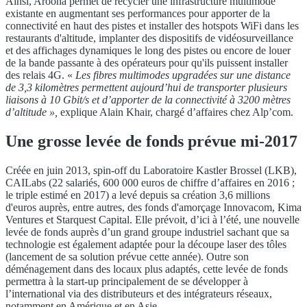
Ainsi, Aroona permet de recycler une infrastructure multimode
existante en augmentant ses performances pour apporter de la
connectivité en haut des pistes et installer des hotspots WiFi dans les
restaurants d'altitude, implanter des dispositifs de vidéosurveillance
et des affichages dynamiques le long des pistes ou encore de louer
de la bande passante à des opérateurs pour qu'ils puissent installer
des relais 4G. «
Les fibres multimodes upgradées sur une distance
de 3,3 kilomètres permettent aujourd’hui de transporter plusieurs
liaisons à 10 Gbit/s et d’apporter de la connectivité à 3200 mètres
d’altitude »,
explique Alain Khair, chargé d’affaires chez Alp’com.
Une grosse levée de fonds prévue mi-2017
Créée en juin 2013, spin-off du Laboratoire Kastler Brossel (LKB),
CAILabs (22 salariés, 600 000 euros de chiffre d’affaires en 2016 ;
le triple estimé en 2017) a levé depuis sa création 3,6 millions
d'euros auprès, entre autres, des fonds d'amorçage Innovacom, Kima
Ventures et Starquest Capital. Elle prévoit, d’ici à l’été, une nouvelle
levée de fonds auprès d’un grand groupe industriel sachant que sa
technologie est également adaptée pour la découpe laser des tôles
(lancement de sa solution prévue cette année). Outre son
déménagement dans des locaux plus adaptés, cette levée de fonds
permettra à la start-up principalement de se développer à
l’international via des distributeurs et des intégrateurs réseaux,
notamment en Amérique et en Asie.