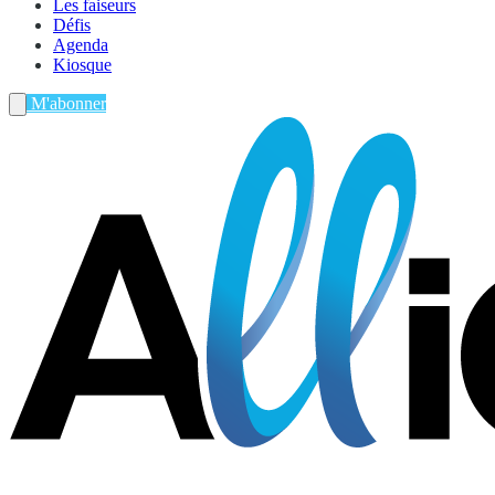
Les faiseurs
Défis
Agenda
Kiosque
M'abonner