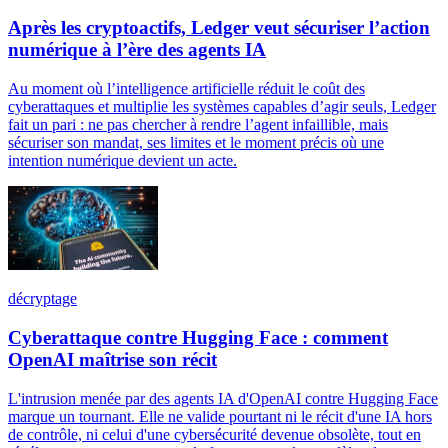
Après les cryptoactifs, Ledger veut sécuriser l’action
numérique à l’ère des agents IA
Au moment où l’intelligence artificielle réduit le coût des
cyberattaques et multiplie les systèmes capables d’agir seuls, Ledger
fait un pari : ne pas chercher à rendre l’agent infaillible, mais
sécuriser son mandat, ses limites et le moment précis où une
intention numérique devient un acte.
décryptage
Cyberattaque contre Hugging Face : comment
OpenAI maîtrise son récit
L'intrusion menée par des agents IA d'OpenAI contre Hugging Face
marque un tournant. Elle ne valide pourtant ni le récit d'une IA hors
de contrôle, ni celui d'une cybersécurité devenue obsolète, tout en