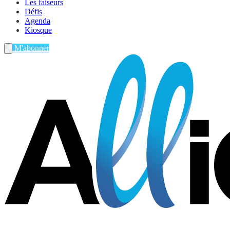
Les faiseurs
Défis
Agenda
Kiosque
M'abonner