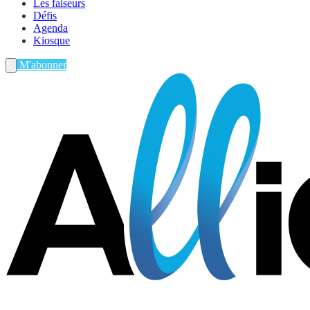
Les faiseurs
Défis
Agenda
Kiosque
M'abonner