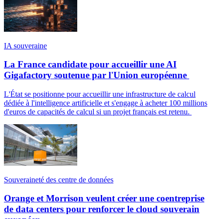
IA souveraine
La France candidate pour accueillir une AI
Gigafactory soutenue par l'Union européenne
L'État se positionne pour accueillir une infrastructure de calcul
dédiée à l'intelligence artificielle et s'engage à acheter 100 millions
d'euros de capacités de calcul si un projet français est retenu.
Souveraineté des centre de données
Orange et Morrison veulent créer une coentreprise
de data centers pour renforcer le cloud souverain