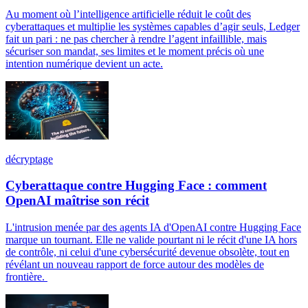
Au moment où l’intelligence artificielle réduit le coût des
cyberattaques et multiplie les systèmes capables d’agir seuls, Ledger
fait un pari : ne pas chercher à rendre l’agent infaillible, mais
sécuriser son mandat, ses limites et le moment précis où une
intention numérique devient un acte.
décryptage
Cyberattaque contre Hugging Face : comment
OpenAI maîtrise son récit
L'intrusion menée par des agents IA d'OpenAI contre Hugging Face
marque un tournant. Elle ne valide pourtant ni le récit d'une IA hors
de contrôle, ni celui d'une cybersécurité devenue obsolète, tout en
révélant un nouveau rapport de force autour des modèles de
frontière.