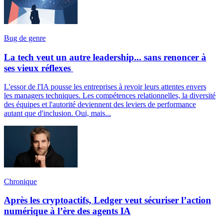
Bug de genre
La tech veut un autre leadership... sans renoncer à
ses vieux réflexes
L'essor de l'IA pousse les entreprises à revoir leurs attentes envers
les managers techniques. Les compétences relationnelles, la diversité
des équipes et l'autorité deviennent des leviers de performance
autant que d'inclusion. Oui, mais...
Chronique
Après les cryptoactifs, Ledger veut sécuriser l’action
numérique à l’ère des agents IA