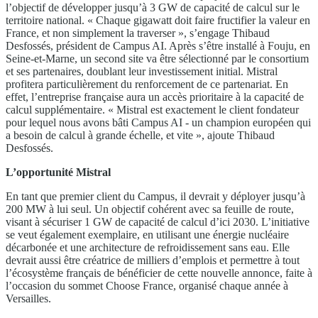
l’objectif de développer jusqu’à 3 GW de capacité de calcul sur le
territoire national. « Chaque gigawatt doit faire fructifier la valeur en
France, et non simplement la traverser », s’engage Thibaud
Desfossés, président de Campus AI. Après s’être installé à Fouju, en
Seine-et-Marne, un second site va être sélectionné par le consortium
et ses partenaires, doublant leur investissement initial. Mistral
profitera particulièrement du renforcement de ce partenariat. En
effet, l’entreprise française aura un accès prioritaire à la capacité de
calcul supplémentaire. « Mistral est exactement le client fondateur
pour lequel nous avons bâti Campus AI - un champion européen qui
a besoin de calcul à grande échelle, et vite », ajoute Thibaud
Desfossés.
L’opportunité Mistral
En tant que premier client du Campus, il devrait y déployer jusqu’à
200 MW à lui seul. Un objectif cohérent avec sa feuille de route,
visant à sécuriser 1 GW de capacité de calcul d’ici 2030. L’initiative
se veut également exemplaire, en utilisant une énergie nucléaire
décarbonée et une architecture de refroidissement sans eau. Elle
devrait aussi être créatrice de milliers d’emplois et permettre à tout
l’écosystème français de bénéficier de cette nouvelle annonce, faite à
l’occasion du sommet Choose France, organisé chaque année à
Versailles.