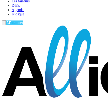
Les faiseurs
Défis
Agenda
Kiosque
M'abonner