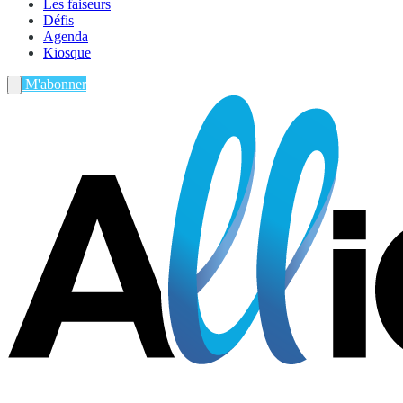
Les faiseurs
Défis
Agenda
Kiosque
M'abonner