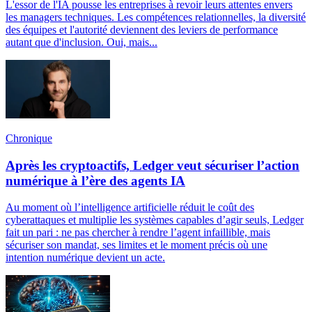
L'essor de l'IA pousse les entreprises à revoir leurs attentes envers
les managers techniques. Les compétences relationnelles, la diversité
des équipes et l'autorité deviennent des leviers de performance
autant que d'inclusion. Oui, mais...
Chronique
Après les cryptoactifs, Ledger veut sécuriser l’action
numérique à l’ère des agents IA
Au moment où l’intelligence artificielle réduit le coût des
cyberattaques et multiplie les systèmes capables d’agir seuls, Ledger
fait un pari : ne pas chercher à rendre l’agent infaillible, mais
sécuriser son mandat, ses limites et le moment précis où une
intention numérique devient un acte.