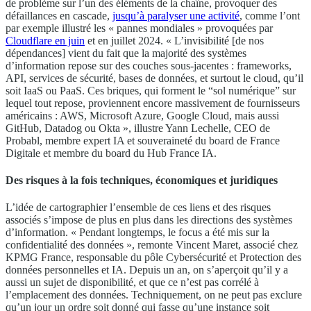
de problème sur l’un des éléments de la chaîne, provoquer des
défaillances en cascade,
jusqu’à paralyser une activité
, comme l’ont
par exemple illustré les « pannes mondiales » provoquées par
Cloudflare en juin
et en juillet 2024. « L’invisibilité [de nos
dépendances] vient du fait que la majorité des systèmes
d’information repose sur des couches sous-jacentes : frameworks,
API, services de sécurité, bases de données, et surtout le cloud, qu’il
soit IaaS ou PaaS. Ces briques, qui forment le “sol numérique” sur
lequel tout repose, proviennent encore massivement de fournisseurs
américains : AWS, Microsoft Azure, Google Cloud, mais aussi
GitHub, Datadog ou Okta », illustre Yann Lechelle, CEO de
Probabl, membre expert IA et souveraineté du board de France
Digitale et membre du board du Hub France IA.
Des risques à la fois techniques, économiques et juridiques
L’idée de cartographier l’ensemble de ces liens et des risques
associés s’impose de plus en plus dans les directions des systèmes
d’information. « Pendant longtemps, le focus a été mis sur la
confidentialité des données », remonte Vincent Maret, associé chez
KPMG France, responsable du pôle Cybersécurité et Protection des
données personnelles et IA. Depuis un an, on s’aperçoit qu’il y a
aussi un sujet de disponibilité, et que ce n’est pas corrélé à
l’emplacement des données. Techniquement, on ne peut pas exclure
qu’un jour un ordre soit donné qui fasse qu’une instance soit