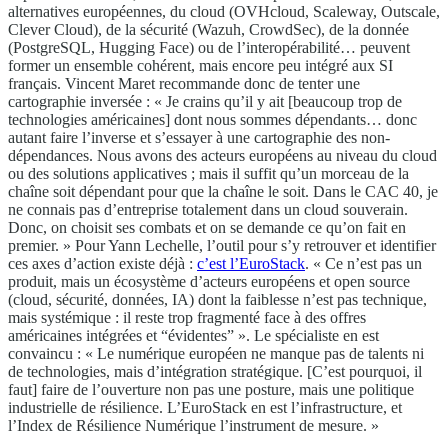
alternatives européennes, du cloud (OVHcloud, Scaleway, Outscale,
Clever Cloud), de la sécurité (Wazuh, CrowdSec), de la donnée
(PostgreSQL, Hugging Face) ou de l’interopérabilité… peuvent
former un ensemble cohérent, mais encore peu intégré aux SI
français. Vincent Maret recommande donc de tenter une
cartographie inversée : « Je crains qu’il y ait [beaucoup trop de
technologies américaines] dont nous sommes dépendants… donc
autant faire l’inverse et s’essayer à une cartographie des non-
dépendances. Nous avons des acteurs européens au niveau du cloud
ou des solutions applicatives ; mais il suffit qu’un morceau de la
chaîne soit dépendant pour que la chaîne le soit. Dans le CAC 40, je
ne connais pas d’entreprise totalement dans un cloud souverain.
Donc, on choisit ses combats et on se demande ce qu’on fait en
premier. » Pour Yann Lechelle, l’outil pour s’y retrouver et identifier
ces axes d’action existe déjà :
c’est l’EuroStack
. « Ce n’est pas un
produit, mais un écosystème d’acteurs européens et open source
(cloud, sécurité, données, IA) dont la faiblesse n’est pas technique,
mais systémique : il reste trop fragmenté face à des offres
américaines intégrées et “évidentes” ». Le spécialiste en est
convaincu : « Le numérique européen ne manque pas de talents ni
de technologies, mais d’intégration stratégique. [C’est pourquoi, il
faut] faire de l’ouverture non pas une posture, mais une politique
industrielle de résilience. L’EuroStack en est l’infrastructure, et
l’Index de Résilience Numérique l’instrument de mesure. »