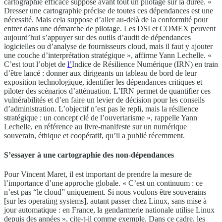
cartographie efficace suppose avant tout un pilotage sur la durée. «
Dresser une cartographie précise de toutes ces dépendances est une
nécessité. Mais cela suppose d’aller au-delà de la conformité pour
entrer dans une démarche de pilotage. Les DSI et COMEX peuvent
aujourd’hui s’appuyer sur des outils d’audit de dépendances
logicielles ou d’analyse de fournisseurs cloud, mais il faut y ajouter
une couche d’interprétation stratégique », affirme Yann Lechelle. «
C’est tout l’objet de
l’
Indice de Résilience Numérique (IRN) en train
d’être lancé : donner aux dirigeants un tableau de bord de leur
exposition technologique, identifier les dépendances critiques et
piloter des scénarios d’atténuation. L’IRN permet de quantifier ces
vulnérabilités et d’en faire un levier de décision pour les conseils
d’administration. L’objectif n’est pas le repli, mais la résilience
stratégique : un concept clé de l’ouvertarisme », rappelle Yann
Lechelle, en référence au livre-manifeste sur un numérique
souverain, éthique et coopératif, qu’il a publié récemment.
S’essayer à une cartographie des non-dépendances
Pour Vincent Maret, il est important de prendre la mesure de
l’importance d’une approche globale. « C’est un continuum : ce
n’est pas “le cloud” uniquement. Si nous voulons être souverains
[sur les operating systems], autant passer chez Linux, sans mise à
jour automatique : en France, la gendarmerie nationale utilise Linux
depuis des années », cite-t-il comme exemple. Dans ce cadre, les