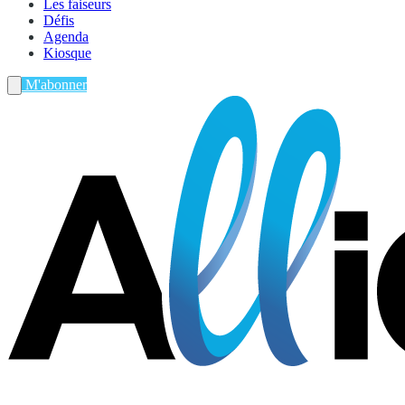
Les faiseurs
Défis
Agenda
Kiosque
M'abonner