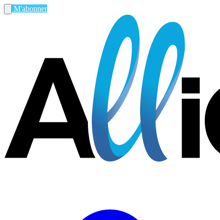
M'abonner