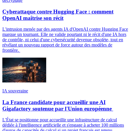
décryptage
Cyberattaque contre Hugging Face : comment
OpenAI maîtrise son récit
L'intrusion menée par des agents IA d'OpenAI contre Hugging Face
marque un tournant. Elle ne valide pourtant ni le récit d'une IA hors
de contrôle, ni celui d'une cybersécurité devenue obsolète, tout en
révélant un nouveau rapport de force autour des modèles de
frontière.
IA souveraine
La France candidate pour accueillir une AI
Gigafactory soutenue par l'Union européenne
L'État se positionne pour accueillir une infrastructure de calcul
dédiée à l'intelligence artificielle et s'engage à acheter 100 millions
d'euros de capacités de calcul si un projet français est retenu.