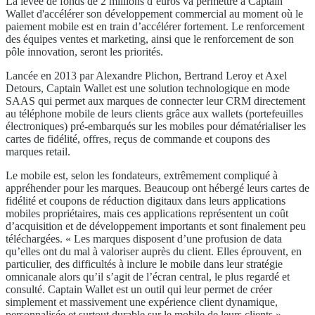
La levée de fonds de 2 millions d’euros va permettre à Captain
Wallet d'accélérer son développement commercial au moment où le
paiement mobile est en train d’accélérer fortement. Le renforcement
des équipes ventes et marketing, ainsi que le renforcement de son
pôle innovation, seront les priorités.
Lancée en 2013 par Alexandre Plichon, Bertrand Leroy et Axel
Detours, Captain Wallet est une solution technologique en mode
SAAS qui permet aux marques de connecter leur CRM directement
au téléphone mobile de leurs clients grâce aux wallets (portefeuilles
électroniques) pré-embarqués sur les mobiles pour dématérialiser les
cartes de fidélité, offres, reçus de commande et coupons des
marques retail.
Le mobile est, selon les fondateurs, extrêmement compliqué à
appréhender pour les marques. Beaucoup ont hébergé leurs cartes de
fidélité et coupons de réduction digitaux dans leurs applications
mobiles propriétaires, mais ces applications représentent un coût
d’acquisition et de développement importants et sont finalement peu
téléchargées. « Les marques disposent d’une profusion de data
qu’elles ont du mal à valoriser auprès du client. Elles éprouvent, en
particulier, des difficultés à inclure le mobile dans leur stratégie
omnicanale alors qu’il s’agit de l’écran central, le plus regardé et
consulté. Captain Wallet est un outil qui leur permet de créer
simplement et massivement une expérience client dynamique,
personnalisée et surtout durable sur le mobile de leurs clients »,