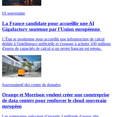
IA souveraine
La France candidate pour accueillir une AI
Gigafactory soutenue par l'Union européenne
L'État se positionne pour accueillir une infrastructure de calcul
dédiée à l'intelligence artificielle et s'engage à acheter 100 millions
d'euros de capacités de calcul si un projet français est retenu.
Souveraineté des centre de données
Orange et Morrison veulent créer une coentreprise
de data centers pour renforcer le cloud souverain
européen
Les partenaires prévoient d’investir 3 milliards d’euros afin