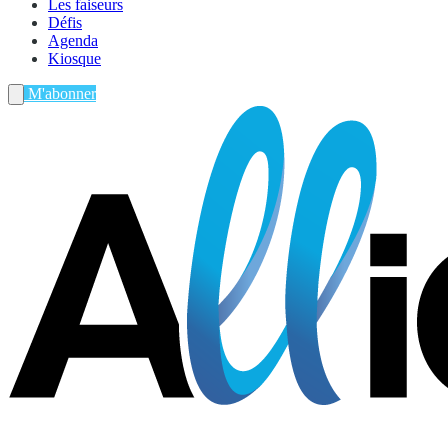
Les faiseurs
Défis
Agenda
Kiosque
M'abonner