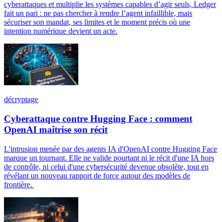
cyberattaques et multiplie les systèmes capables d’agir seuls, Ledger
fait un pari : ne pas chercher à rendre l’agent infaillible, mais
sécuriser son mandat, ses limites et le moment précis où une
intention numérique devient un acte.
décryptage
Cyberattaque contre Hugging Face : comment
OpenAI maîtrise son récit
L'intrusion menée par des agents IA d'OpenAI contre Hugging Face
marque un tournant. Elle ne valide pourtant ni le récit d'une IA hors
de contrôle, ni celui d'une cybersécurité devenue obsolète, tout en
révélant un nouveau rapport de force autour des modèles de
frontière.