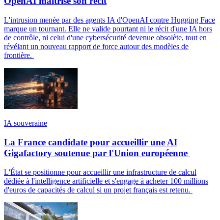
OpenAI maîtrise son récit
L'intrusion menée par des agents IA d'OpenAI contre Hugging Face
marque un tournant. Elle ne valide pourtant ni le récit d'une IA hors
de contrôle, ni celui d'une cybersécurité devenue obsolète, tout en
révélant un nouveau rapport de force autour des modèles de
frontière.
IA souveraine
La France candidate pour accueillir une AI
Gigafactory soutenue par l'Union européenne
L'État se positionne pour accueillir une infrastructure de calcul
dédiée à l'intelligence artificielle et s'engage à acheter 100 millions
d'euros de capacités de calcul si un projet français est retenu.