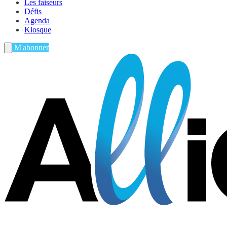
Les faiseurs
Défis
Agenda
Kiosque
M'abonner