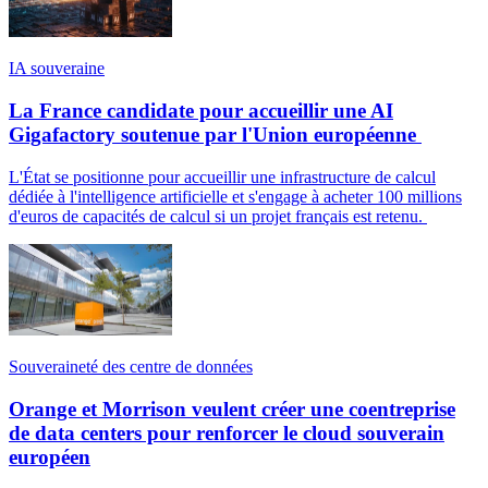
IA souveraine
La France candidate pour accueillir une AI
Gigafactory soutenue par l'Union européenne
L'État se positionne pour accueillir une infrastructure de calcul
dédiée à l'intelligence artificielle et s'engage à acheter 100 millions
d'euros de capacités de calcul si un projet français est retenu.
Souveraineté des centre de données
Orange et Morrison veulent créer une coentreprise
de data centers pour renforcer le cloud souverain
européen