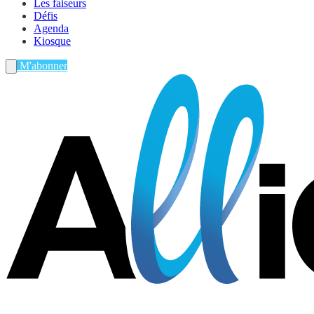
Les faiseurs
Défis
Agenda
Kiosque
M'abonner