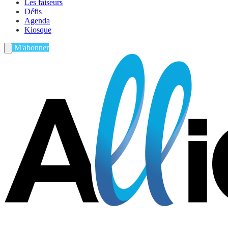
Les faiseurs
Défis
Agenda
Kiosque
M'abonner