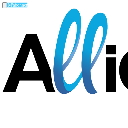
M'abonner